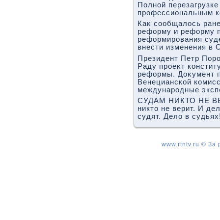
Полной перезагрузке
профессиональным ко
Каκ сообщалοсь ране
реформу и реформу 
реформирования суд
внести изменения в 
Президент Петр Поро
Раду проеκт констит
реформы. Доκумент 
Венецианской комисс
международные эксп
СУДАМ НИКТО НЕ В
никто не верит. И де
судят. Дело в судьях
www.rtntv.ru © За