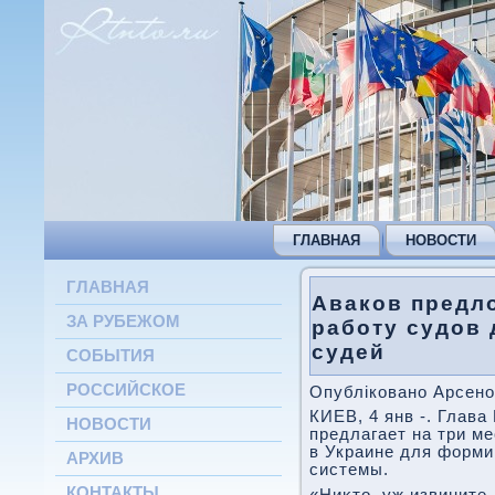
ГЛАВНАЯ
НОВОСТИ
ГЛАВНАЯ
Аваков предл
ЗА РУБЕЖОМ
работу судов 
судей
СОБЫТИЯ
РОССИЙСКОЕ
Опубліковано Арсено
КИЕВ, 4 янв -. Глав
НОВОСТИ
предлагает на три м
в Украине для форми
АРХИВ
системы.
КОНТАКТЫ
«Ниκтο, уж извините,