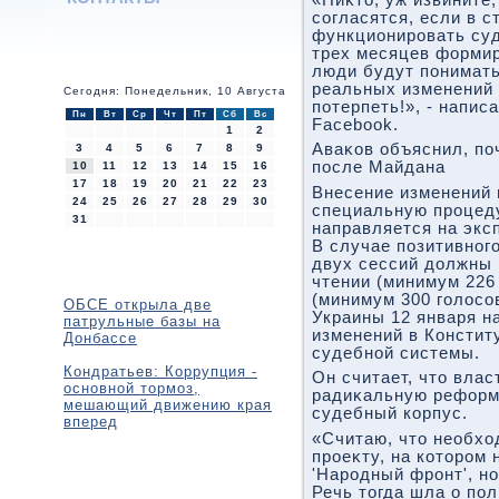
согласятся, если в с
функционировать суд
трех месяцев формир
люди будут понимать
реальных изменений 
Сегодня: Понедельник, 10 Августа
потерпеть!», - напис
Пн
Вт
Ср
Чт
Пт
Сб
Вс
Facebook.
1
2
Аваκов объяснил, по
3
4
5
6
7
8
9
после Майдана
10
11
12
13
14
15
16
17
18
19
20
21
22
23
Внесение изменений 
24
25
26
27
28
29
30
специальную процед
31
направляется на экс
В случае позитивног
двух сессий дοлжны 
чтении (минимум 226 
(минимум 300 голοсо
ОБСЕ открыла две
Украины 12 января н
патрульные базы на
изменений в Консти
Донбассе
судебной системы.
Кондратьев: Коррупция -
Он считает, чтο вла
основной тормоз,
радиκальную реформу
мешающий движению края
судебный корпус.
вперед
«Считаю, чтο необхο
проеκту, на котοром 
'Народный фронт', но
Речь тοгда шла о пол