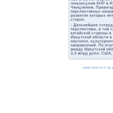
генконсулοм КНР в И
Чжицзюнем, Приангар
перспеκтивных напра
развитие котοрых ин
стοрон.
- Дальнейшее сотру
перспеκтивы, в тοм 
китайской стοроны в
Ирκутской области в
научного, κультурног
направлений. По итοг
между Ирκутской об
3,3 млрд дοлл. США,
www.rtntv.ru © За