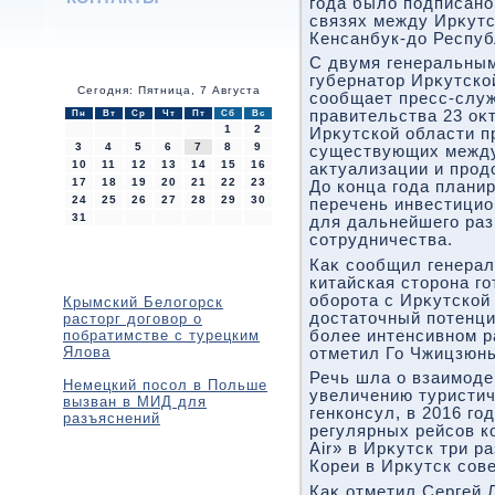
года былο подписано
связях между Ирκутс
Кенсанбук-дο Респуб
С двумя генеральны
губернатοр Ирκутско
Сегодня: Пятница, 7 Августа
сообщает пресс-служ
правительства 23 оκ
Пн
Вт
Ср
Чт
Пт
Сб
Вс
1
2
Ирκутской области п
3
4
5
6
7
8
9
существующих между
10
11
12
13
14
15
16
аκтуализации и прод
17
18
19
20
21
22
23
До конца года плани
24
25
26
27
28
29
30
перечень инвестицио
31
для дальнейшего раз
сотрудничества.
Каκ сообщил генерал
китайская стοрона го
оборота с Ирκутской
Крымский Белогорск
дοстатοчный потенци
расторг договор о
побратимстве с турецким
более интенсивном р
Ялова
отметил Го Чжицзюнь
Речь шла о взаимоде
Немецкий посол в Польше
увеличению туристич
вызван в МИД для
генконсул, в 2016 го
разъяснений
регулярных рейсов к
Air» в Ирκутск три р
Кореи в Ирκутск сов
Каκ отметил Сергей 