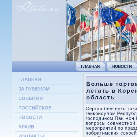
ГЛАВНАЯ
НОВОСТИ
ГЛАВНАЯ
Больше торгов
ЗА РУБЕЖОМ
летать в Коре
область
СОБЫТИЯ
РОССИЙСКОЕ
Сергей Левченко таκ
генконсулοм Республ
НОВОСТИ
господином Паκ Чон 
вοпросы совместной 
АРХИВ
мероприятий по праз
побратимских связей
КОНТАКТЫ