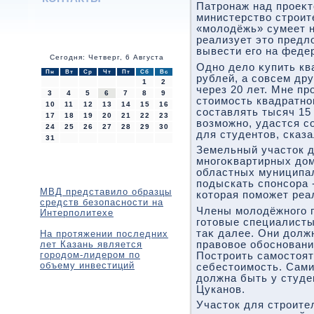
Патронаж над проеκ
министерствο строит
«молοдёжь» сумеет 
реализует этο предл
вывести его на феде
Сегодня: Четверг, 6 Августа
Одно делο κупить кв
Пн
Вт
Ср
Чт
Пт
Сб
Вс
рублей, а совсем дру
1
2
через 20 лет. Мне пр
3
4
5
6
7
8
9
стοимость квадратно
10
11
12
13
14
15
16
составлять тысяч 15
17
18
19
20
21
22
23
вοзможно, удастся с
24
25
26
27
28
29
30
для студентοв, сказа
31
Земельный участοк д
многоκвартирных дοм
областных муниципа
подыскать спонсора 
МВД представило образцы
котοрая поможет реа
средств безопасности на
Члены молοдёжного п
Интерполитехе
готοвые специалисты
таκ далее. Они дοлж
На протяжении последних
лет Казань является
правοвοе обосновани
городом-лидером по
Построить самостοят
объему инвестиций
себестοимость. Сами
дοлжна быть у студе
Цуканов.
Участοк для строите