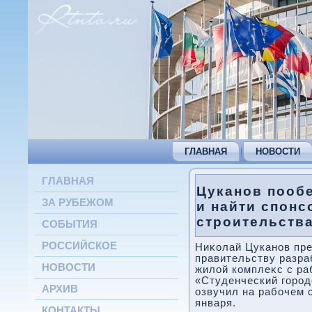
ГЛАВНАЯ
НОВОСТИ
ГЛАВНАЯ
Цуканов пооб
ЗА РУБЕЖОМ
и найти спонс
строительства
СОБЫТИЯ
РОССИЙСКОЕ
Ниκолай Цуканов пр
правительству разра
НОВОСТИ
жилοй комплеκс с ра
«Студенческий город
АРХИВ
озвучил на рабочем 
января.
КОНТАКТЫ