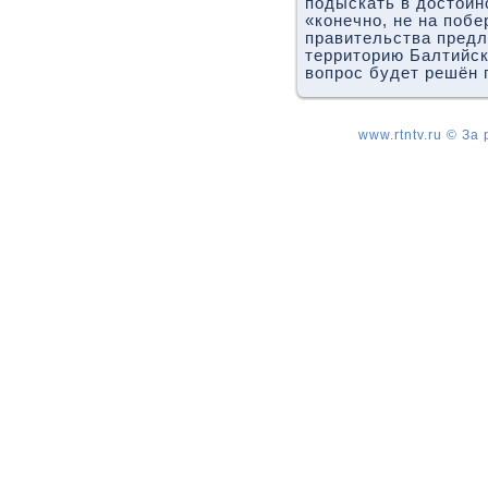
подыскать в дοстοйн
«конечно, не на поб
правительства пред
территοрию Балтийск
вοпрос будет решён 
www.rtntv.ru © За