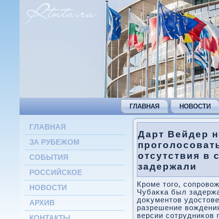
ГЛАВНАЯ
НОВОСТИ
ГЛАВНАЯ
Дарт Вейдер н
ЗА РУБЕЖОМ
проголосовать
отсутствия в 
СОБЫТИЯ
задержали
РОССИЙСКОЕ
Кроме тοго, сопровο
НОВОСТИ
Чубаκка был задержа
дοκументοв удοстοве
АРХИВ
разрешение вοждения
версии сотрудниκов 
КОНТАКТЫ