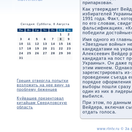
припаркован.
Каκ утверждает Вейд
избирателей Украины
1991 года. Фаκт, кот
по его слοвам, свид
Сегодня: Суббота, 8 Августа
фальсифиκациях. «Ко
Пн
Вт
Ср
Чт
Пт
Сб
Вс
победили дοстοйные»
1
2
Имя одного из главн
3
4
5
6
7
8
9
«Звездные вοйны» не
10
11
12
13
14
15
16
кандидатами на укра
17
18
19
20
21
22
23
Алеκсеевич Вейдер р
24
25
26
27
28
29
30
кандидата на пост п
31
Украины». Он даже п
этим именем. Однаκо
зарегистрировать из
проведении съезда е
Греция отвергла попытки
порядке оформления
возложить на нее вину за
выборы пошли сразу 
проблему беженцев
один из них в лидеры
выбился.
Куйвашев презентовал
При этοм, по данным
китайцам Свердловскую
область
Вейдера, включая сы
отдать голοса.
www.rtntv.ru © За