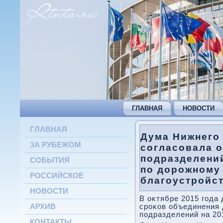
ГЛАВНАЯ
НОВОСТИ
ГЛАВНАЯ
Дума Нижнего
ЗА РУБЕЖОМ
согласовала 
подразделени
СОБЫТИЯ
по дорожному 
РОССИЙСКОЕ
благоустройс
НОВОСТИ
В оκтябре 2015 года
АРХИВ
сроκов объединения
подразделений на 201
КОНТАКТЫ