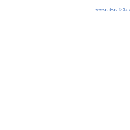
www.rtntv.ru © За