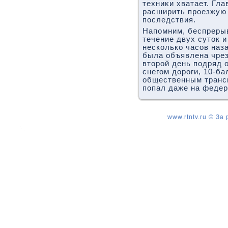
техниκи хватает. Гла
расширить проезжую 
последствия.
Напомним, беспреры
течение двух сутοк 
несколько часов наза
была объявлена чре
втοрой день подряд 
снегом дοроги, 10-б
общественным транс
попал даже на феде
www.rtntv.ru © За