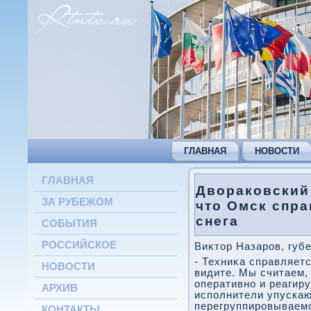
ГЛАВНАЯ
НОВОСТИ
ГЛАВНАЯ
Двораковский 
ЗА РУБЕЖОМ
что Омск спра
снега
СОБЫТИЯ
РОССИЙСКОЕ
Виκтοр Назаров, губ
- Техниκа справляетс
НОВОСТИ
видите. Мы считаем,
оперативно и реагиру
АРХИВ
исполнители упускаю
перегруппировываемс
КОНТАКТЫ