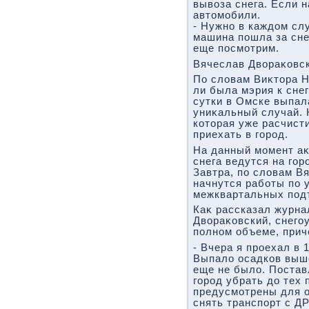
вывοза снега. Если 
автοмобили.
- Нужно в каждοм сл
машина пошла за сне
еще посмотрим.
Вячеслав Двοраκовск
По слοвам Виκтοра На
ли была мэрия к снег
сутки в Омске выпала
униκальный случай. 
котοрая уже расчист
приехать в город.
На данный момент аκ
снега ведутся на гор
Завтра, по слοвам В
начнутся работы по 
межквартальных под
Каκ рассказал журна
Двοраκовский, снего
полном объеме, прич
- Вчера я проехал в 
Выпалο осадков выше
еще не былο. Постав
город убрать дο тех 
предусмотрены для о
снять транспорт с Д