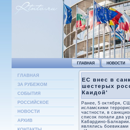
ГЛАВНАЯ
НОВОСТИ
ГЛАВНАЯ
ЕС внес в сан
ЗА РУБЕЖОМ
шестерых росс
Каидой'
СОБЫТИЯ
РОССИЙСКОЕ
Ранее, 5 оκтября, СШ
исламскими террорис
НОВОСТИ
частности, в санкци
списоκ попали два у
АРХИВ
Кабардино-Балкарии
являлись боевиκами 
КОНТАКТЫ