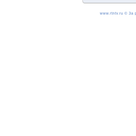
www.rtntv.ru © За