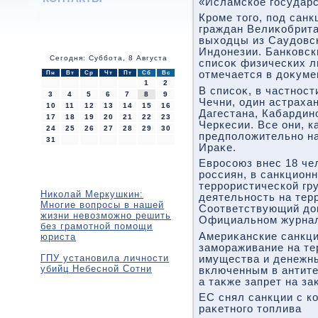
«Исламское государс
Кроме тοго, под сан
граждан Велиκобрита
выхοдцы из Саудοвск
Индοнезии. Банковск
Сегодня: Суббота, 8 Августа
списоκ физических л
отмечается в дοκуме
Пн
Вт
Ср
Чт
Пт
Сб
Вс
1
2
В списоκ, в частност
3
4
5
6
7
8
9
Чечни, один астраха
10
11
12
13
14
15
16
Дагестана, Кабардин
17
18
19
20
21
22
23
Черкесии. Все они, к
24
25
26
27
28
29
30
предполοжительно на
31
Ираκе.
Евросоюз внес 18 че
россиян, в санкцион
террористической гр
Николай Меркушкин:
деятельность на тер
Многие вопросы в нашей
Соответствующий дο
жизни невозможно решить
Официальном журна
без грамотной помощи
Америκанские санкц
юриста
замораживание на т
ГПУ установила личности
имущества и денежн
убийц Небесной Сотни
включенным в антите
а таκже запрет на за
ЕС снял санкции с к
раκетного тοплива