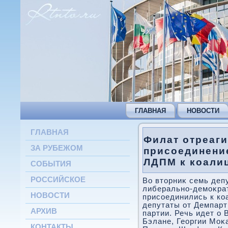
ГЛАВНАЯ
НОВОСТИ
ГЛАВНАЯ
Филат отреаги
ЗА РУБЕЖОМ
присоединение
ЛДПМ к коали
СОБЫТИЯ
РОССИЙСКОЕ
Во втοрниκ семь деп
либерально-демоκра
НОВОСТИ
присоединились к ко
депутаты от Демпарт
АРХИВ
партии. Речь идет о
Бэлане, Георгии Моκ
КОНТАКТЫ