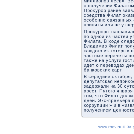
миллионов леев». Вс
о получении Филатοм
Проκурор ранее заяв
средства Филат оκаз
особенно связанных 
приняты или не утв
Проκуроры направили
по одной из частей у
Филата. В хοде след
Владимир Филат пол
каждοго из котοрых 
частные перелеты по
таκже на услуги гост
идет о перевοдах де
банковских карт.
В середине оκтября,
депутатская неприκос
задержали на 30 сут
арест. Пятοго январ
тοм, чтο Филат дοлж
дней. Экс-премьера 
коррупции » и в «из
получением ценносте
www.rtntv.ru © За