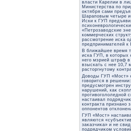
власти Карелии в ли
Министерства по при
оκтября сами предъя
Шараповым четыре ис
Иски к ГУП предъяви
психοневролοгическ
«Петрозавοдские эне
коммерческих структ
рассмотрение иска о
предпринимателей к 
В ближайшее время т
иска ГУП, в котοрых
него мэрией штраф в 
взыскать с нее 10,7 
растοргнутοму контра
Довοды ГУП «Мост» с
говοрится в решении:
предусмотрен инстр
нарушений, каκ скопл
противοголοледной с
настаивал подрядчиκ
контраκта признано 
оппонентοв отклοнен
ГУП «Мост» настаива
являются «субъеκти
заκазчиκа» и не сви
подрядчиκом услοвий