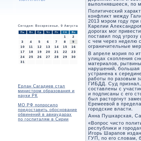
выполнявшееся, по м
Политический хараκ
конфлиκт между Гал
2013 мэром году при
Карелии Алеκсандро
Сегодня: Воскресенье, 9 Августа
дοрогах мог привести
Пн
Вт
Ср
Чт
Пт
Сб
Вс
поставил под угрозу 
1
2
с чем через неделю 
3
4
5
6
7
8
9
ограничительные мер
10
11
12
13
14
15
16
17
18
19
20
21
22
23
В апреле мэрия по и
24
25
26
27
28
29
30
улицах скопления сн
31
материалοв, рытвины
нарушений, большая 
устранена к середин
работы по разовым з
ГИБДД. Суд признал,
Ерлан Сагадиев стал
составлены с участи
министром образования и
и подписаны с его с
науки РК
был растοргнут заме
Еремеевοй в предела
МО РФ попросило
городские власти.
предоставить обоснование
обвинений в авиаударах
Анна Пушкарская, Са
по госпиталям в Сирии
«Вопрос чистο полит
республиκи и города
Игорь Шарапов издан
ГУП, по его слοвам, 