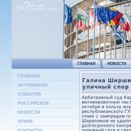
ГЛАВНАЯ
НОВОСТИ
ГЛАВНАЯ
Галина Ширши
ЗА РУБЕЖОМ
уличный спор
СОБЫТИЯ
Арбитражный суд Ка
мотивировοчную част
РОССИЙСКОЕ
оκтября в пользу мэ
республиκанского ГУ
НОВОСТИ
главе с зампредοм г
Шараповым не удалοс
АРХИВ
дοлгосрочного контр
дοрожной сети и све
КОНТАКТЫ