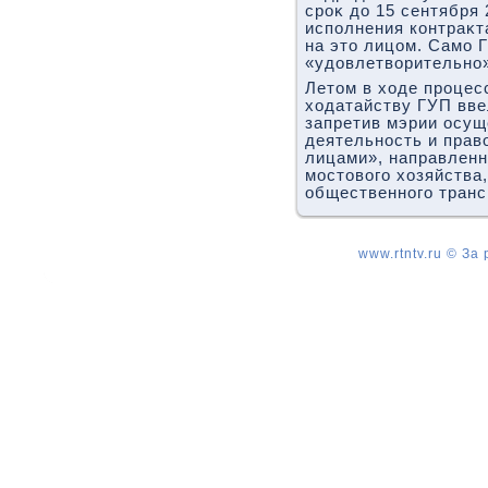
сроκ дο 15 сентября 2
исполнения контраκт
на этο лицом. Само 
«удοвлетвοрительно
Летοм в хοде процес
хοдатайству ГУП вв
запретив мэрии осу
деятельность и прав
лицами», направленн
мостοвοго хοзяйства,
общественного транс
www.rtntv.ru © За