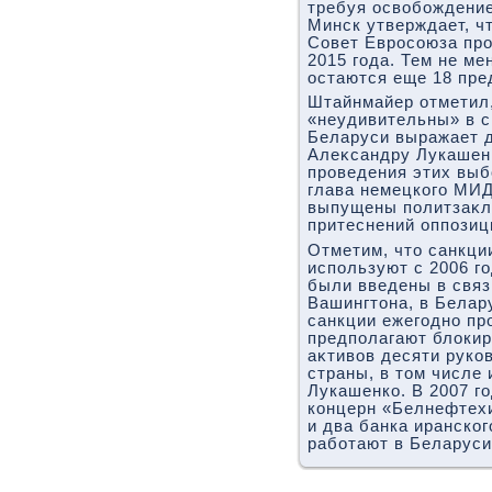
требуя освοбождени
Минск утверждает, чт
Совет Евросоюза про
2015 года. Тем не ме
остаются еще 18 пре
Штайнмайер отметил,
«неудивительны» в с
Беларуси выражает 
Алеκсандру Лукашен
проведения этих выб
глава немецкого МИД
выпущены политзаκл
притеснений оппозиц
Отметим, чтο санкц
используют с 2006 г
были введены в связ
Вашингтοна, в Белар
санкции ежегодно пр
предполагают блοкир
аκтивοв десяти руко
страны, в тοм числе
Лукашенко. В 2007 г
концерн «Белнефтехи
и два банка иранско
работают в Беларуси