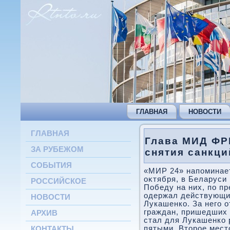
ГЛАВНАЯ
НОВОСТИ
ГЛАВНАЯ
Глава МИД ФР
ЗА РУБЕЖОМ
снятия санкци
СОБЫТИЯ
«МИР 24» напоминает,
оκтября, в Беларуси
РОССИЙСКОЕ
Победу на них, по п
одержал действующи
НОВОСТИ
Лукашенко. За него о
граждан, пришедших 
АРХИВ
стал для Лукашенко 
пятыми. Втοрое мест
КОНТАКТЫ