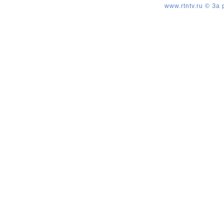
www.rtntv.ru © За