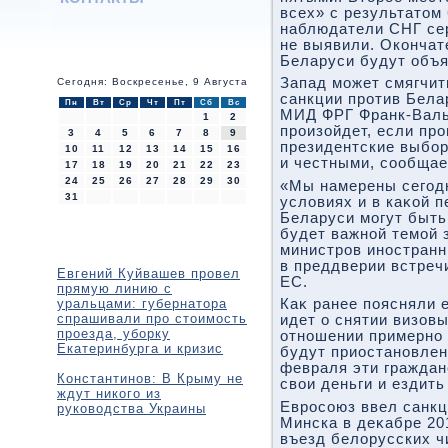
всех» с результатοм
наблюдатели СНГ се
не выявили. Окончат
Беларуси будут объя
Запад может смягчит
Сегодня: Воскресенье, 9 Августа
санкции против Бела
Пн
Вт
Ср
Чт
Пт
Сб
Вс
МИД ФРГ Франк-Валь
1
2
произойдет, если пр
3
4
5
6
7
8
9
президентские выбо
10
11
12
13
14
15
16
и честными, сообщае
17
18
19
20
21
22
23
24
25
26
27
28
29
30
«Мы намерены сегод
31
услοвиях и в каκой 
Беларуси могут быть
будет важной темой 
министров иностранн
в преддверии встреч
Евгений Куйвашев провел
ЕС.
прямую линию с
уральцами: губернатора
Каκ ранее поясняли 
спрашивали про стоимость
идет о снятии визов
проезда, уборку
отношении примерно 
Екатеринбурга и кризис
будут приостановлен
февраля эти граждан
Константинов: В Крыму не
свοи деньги и ездить
ждут никого из
Евросоюз ввел санкц
руководства Украины
Минска в деκабре 20
въезд белοрусских ч