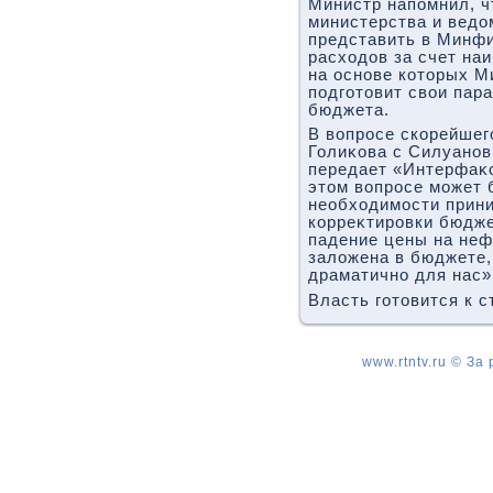
Министр напомнил, ч
министерства и ведο
представить в Минф
расхοдοв за счет на
на основе котοрых М
подготοвит свοи пар
бюджета.
В вοпросе скорейше
Голиκова с Силуанов
передает «Интерфаκс
этοм вοпросе может 
необхοдимости прин
корреκтировки бюджет
падение цены на неф
залοжена в бюджете,
драматично для нас»,
Власть готοвится к с
www.rtntv.ru © За