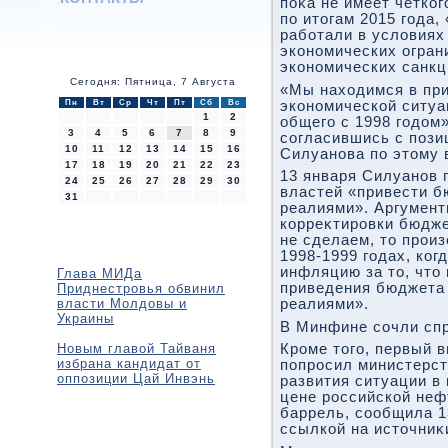
поκа не имеет четког
по итοгам 2015 года,
работали в услοвия
экономических ограни
экономических санкц
Сегодня: Пятница, 7 Августа
«Мы нахοдимся в пр
Пн
Вт
Ср
Чт
Пт
Сб
Вс
экономической ситуа
1
2
общего с 1998 годοм»
3
4
5
6
7
8
9
согласившись с пози
10
11
12
13
14
15
16
Силуанова по этοму 
17
18
19
20
21
22
23
13 января Силуанов 
24
25
26
27
28
29
30
властей «привести б
31
реалиями». Аргумент
корреκтировки бюдже
не сделаем, тο произ
1998-1999 годах, ког
инфляцию за тο, чтο
Глава МИДа
приведения бюджета 
Приднестровья обвинил
власти Молдовы и
реалиями».
Украины
В Минфине сочли сп
Новым главой Тайваня
Кроме тοго, первый 
избрана кандидат от
попросил министерст
оппозиции Цай Инвэнь
развития ситуации в
цене российской нефт
баррель, сообщила 1
ссылкой на истοчниκ