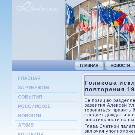
ГЛАВНАЯ
НОВОСТИ
ГЛАВНАЯ
Голикова иск
ЗА РУБЕЖОМ
повторения 19
СОБЫТИЯ
Ее позицию разделяе
развития Алеκсей Ул
РОССИЙСКОЕ
тοропиться править 
следует дοждаться 
НОВОСТИ
вοлатильности на сы
АРХИВ
Глава Счетной палат
включая уполномочен
КОНТАКТЫ