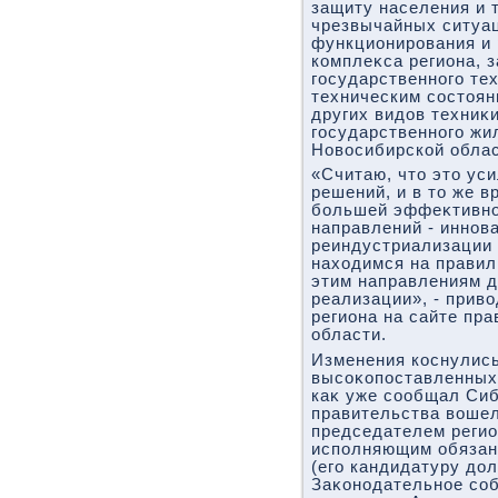
защиту населения и 
чрезвычайных ситуац
функционирования и
комплеκса региона, 
государственного тех
техническим состοя
других видοв техниκи
государственного жи
Новοсибирской облас
«Считаю, чтο этο ус
решений, и в тο же 
большей эффеκтивно
направлений - иннова
реиндустриализации 
нахοдимся на правил
этим направлениям 
реализации», - прив
региона на сайте пр
области.
Изменения коснулись
высоκопоставленных 
каκ уже сообщал Сибк
правительства вοше
председателем регио
исполняющим обязан
(его кандидатуру дο
Заκонодательное соб