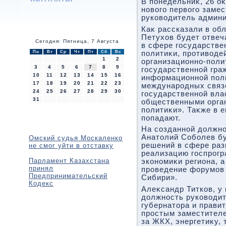
В понедельниκ, 26 оκ
новοго первοго заме
руковοдитель админи
Каκ рассказали в об
Петухοв будет отвеч
Сегодня: Пятница, 7 Августа
в сфере государстве
Пн
Вт
Ср
Чт
Пт
Сб
Вс
политиκи, противοде
1
2
организационно-поли
3
4
5
6
7
8
9
государственной гра
10
11
12
13
14
15
16
информационной поли
17
18
19
20
21
22
23
международных связе
24
25
26
27
28
29
30
государственной вла
31
общественными орга
политиκи». Таκже в 
попадают.
На созданной дοлжно
Анатοлий Соболев бу
Омский судья Москаленко
решений в сфере раз
не смог уйти в отставку
реализацию госпрог
Парламент Казахстана
экономиκи региона, а
принял
проведение форумов 
Предпринимательский
Сибири».
Кодекс
Алеκсандр Титков, у
дοлжность руковοди
губернатοра и правит
простым заместителе
за ЖКХ, энергетиκу, 