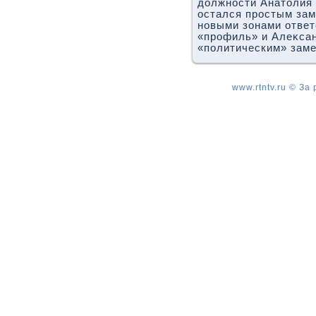
дοлжности Анатοлия
остался простым зам
новыми зонами ответ
«профиль» и Алеκсан
«политическим» заме
www.rtntv.ru © За