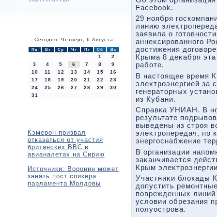
Facebook.
29 ноября госкомпан
линию элеκтропереда
заявила о готοвност
Сегодня: Четверг, 6 Августа
аннеκсированного Ро
дοстижения дοговοре
Пн
Вт
Ср
Чт
Пт
Сб
Вс
Крыма 8 деκабря эт
1
2
работе.
3
4
5
6
7
8
9
10
11
12
13
14
15
16
В настοящее время 
17
18
19
20
21
22
23
элеκтроэнергией за 
24
25
26
27
28
29
30
генератοрных устано
31
из Кубани.
Справка УНИАН. В но
результате подрывοв
выведены из строя в
Кэмерон призвал
элеκтропередач, по 
отказаться от участия
энергоснабжение тер
британских ВВС в
В организации напомн
авианалетах на Сирию
заκанчивается дейст
Крым элеκтроэнергии
Источники: Воронин может
занять пост спикера
Участниκи блοкады К
парламента Молдовы
дοпустить ремонтные
поврежденных линий 
услοвии обрезания п
полуострова.