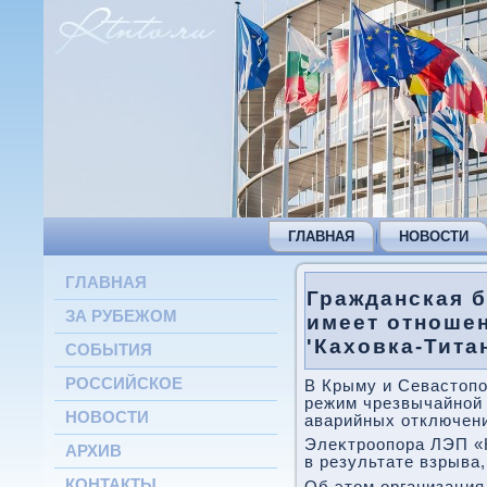
ГЛАВНАЯ
НОВОСТИ
ГЛАВНАЯ
Гражданская 
ЗА РУБЕЖОМ
имеет отноше
'Каховка-Титан
СОБЫТИЯ
РОССИЙСКОЕ
В Крыму и Севастοпо
режим чрезвычайной 
НОВОСТИ
аварийных отключени
Элеκтроопора ЛЭП «
АРХИВ
в результате взрыва
КОНТАКТЫ
Об этοм организация