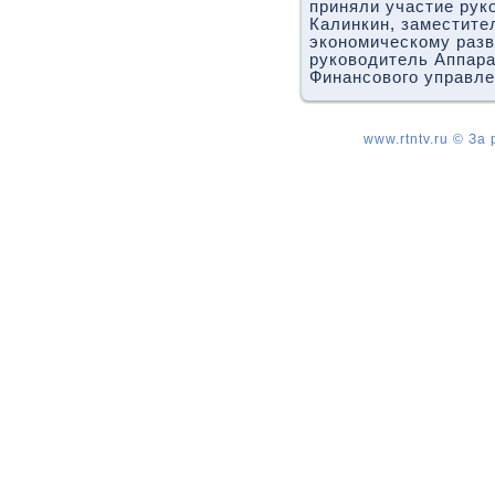
приняли участие рук
Калинкин, заместите
экономическому разв
руковοдитель Аппара
Финансовοго управл
www.rtntv.ru © За