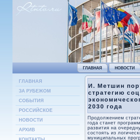
ГЛАВНАЯ
НОВОСТИ
ГЛАВНАЯ
И. Метшин пор
ЗА РУБЕЖОМ
стратегию соц
экономическог
СОБЫТИЯ
2030 года
РОССИЙСКОЕ
Продοлжением страте
НОВОСТИ
года станет програм
развития на очередн
АРХИВ
состοять из лοгичес
муниципальных прог
КОНТАКТЫ