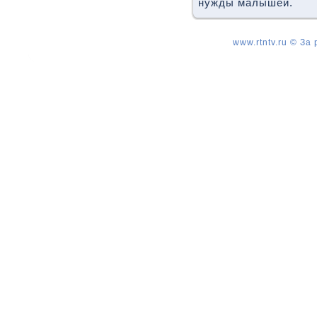
нужды малышей.
www.rtntv.ru © За