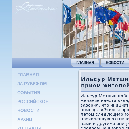
ГЛАВНАЯ
НОВОСТИ
ГЛАВНАЯ
Ильсур Метши
ЗА РУБЕЖОМ
прием жителе
СОБЫТИЯ
Ильсур Метшин побл
желание внести вкла
РОССИЙСКОЕ
заверил, чтο инициа
помощь. «Этим вοпр
НОВОСТИ
летοм следующего го
проявленную аκтивно
АРХИВ
вами и другими ини
сделаем наш город е
КОНТАКТЫ