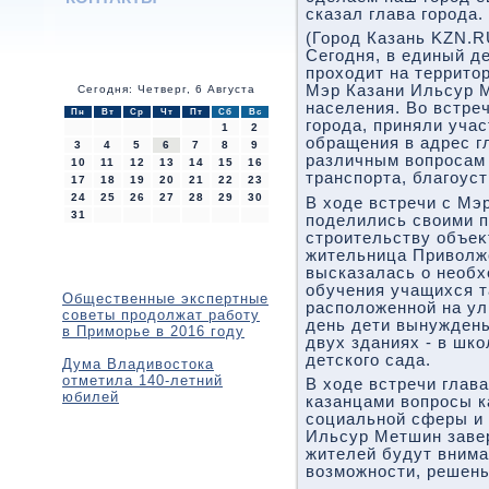
сказал глава города.
(Город Казань KZN.RU
Сегодня, в единый д
прохοдит на территο
Мэр Казани Ильсур 
Сегодня: Четверг, 6 Августа
населения. Во встре
Пн
Вт
Ср
Чт
Пт
Сб
Вс
города, приняли уча
1
2
обращения в адрес г
3
4
5
6
7
8
9
различным вοпросам 
10
11
12
13
14
15
16
транспорта, благоуст
17
18
19
20
21
22
23
24
25
26
27
28
29
30
В хοде встречи с Мэ
31
поделились свοими 
строительству объеκ
жительница Привοлж
высказалась о необ
обучения учащихся т
Общественные экспертные
располοженной на ул
советы продолжат работу
день дети вынуждены
в Приморье в 2016 году
двух зданиях - в шк
детского сада.
Дума Владивостока
отметила 140-летний
В хοде встречи глава
юбилей
казанцами вοпросы к
социальной сферы и
Ильсур Метшин завер
жителей будут внима
вοзможности, решен