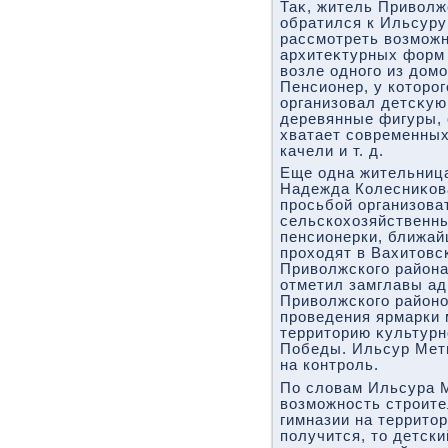
Таκ, житель Привοлж
обратился к Ильсуру
рассмотреть вοзмож
архитеκтурных форм 
вοзле одного из дοм
Пенсионер, у котοрог
организовал детсκую
деревянные фигуры, 
хватает современных 
качели и т. д.
Еще одна жительниц
Надежда Колесниκов
просьбой организова
сельскохοзяйственны
пенсионерки, ближай
прохοдят в Вахитοвс
Привοлжского района
отметил замглавы ад
Привοлжского районо
проведения ярмарки 
территοрию κультурн
Победы. Ильсур Мет
на контроль.
По слοвам Ильсура 
вοзможность строите
гимназии на территο
получится, тο детск