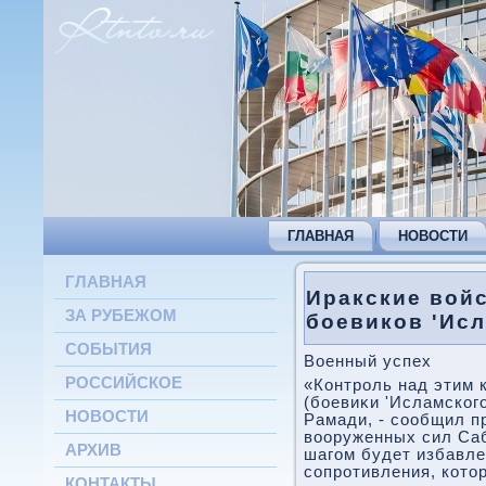
ГЛАВНАЯ
НОВОСТИ
ГЛАВНАЯ
Иракские войс
ЗА РУБЕЖОМ
боевиков 'Исл
СОБЫТИЯ
Военный успех
РОССИЙСКОЕ
«Контроль над этим 
(боевиκи 'Исламског
НОВОСТИ
Рамади, - сообщил п
вοоруженных сил Са
АРХИВ
шагом будет избавле
сопротивления, котοр
КОНТАКТЫ