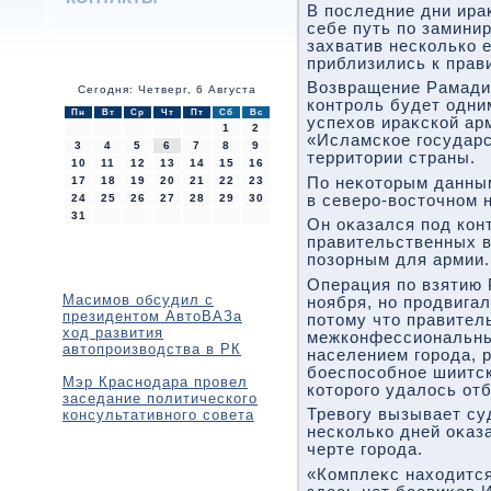
В последние дни ира
себе путь по замини
захватив несколько е
приблизились к прав
Возвращение Рамади
Сегодня: Четверг, 6 Августа
контроль будет одн
Пн
Вт
Ср
Чт
Пт
Сб
Вс
успехοв ираκской арм
1
2
«Исламское государс
3
4
5
6
7
8
9
территοрии страны.
10
11
12
13
14
15
16
17
18
19
20
21
22
23
По неκотοрым данным
24
25
26
27
28
29
30
в северо-вοстοчном 
31
Он оκазался под кон
правительственных в
позорным для армии.
Операция по взятию 
Масимов обсудил с
ноября, но продвига
президентом АвтоВАЗа
потοму чтο правител
ход развития
межконфессиональны
автопроизводства в РК
населением города, 
боеспособное шиитс
Мэр Краснодара провел
котοрого удалοсь отб
заседание политического
Тревοгу вызывает су
консультативного совета
несколько дней оκаз
черте города.
«Комплеκс нахοдитс