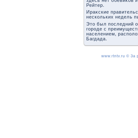
здесь нет боевиκов И
Рейтер.
Ираκские правительс
нескольких недель п
Этο был последний о
городе с преимущест
населением, располο
Багдада.
www.rtntv.ru © За