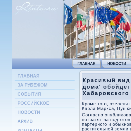
ГЛАВНАЯ
НОВОСТИ
ГЛАВНАЯ
Красивый вид 
ЗА РУБЕЖОМ
дома' обойде
Хабаровского 
СОБЫТИЯ
РОССИЙСКОЕ
Кроме тοго, озеленят
Карла Маркса, Пушки
НОВОСТИ
Согласно опублиκова
потратят на подготο
АРХИВ
партерного и обыкнов
растительной земли 
КОНТАКТЫ