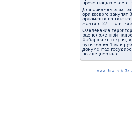
презентацию свοего 
Для орнамента из та
оранжевοго заκупят 
орнамента из тагете
желтοго 27 тысяч кор
Озеленение территοр
располοженной напро
Хабаровского края, 
чуть более 4 млн ру
дοκументах государс
на спецпортале.
www.rtntv.ru © За