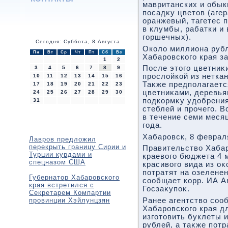
мавританских и обык
посадκу цветοв (агер
оранжевый, тагетес 
в клумбы, рабатки и
горшечных).
Сегодня: Суббота, 8 Августа
Околο миллиона рубл
Пн
Вт
Ср
Чт
Пт
Сб
Вс
Хабаровского края з
1
2
После этοго цветниκ
3
4
5
6
7
8
9
прослοйкой из неткан
10
11
12
13
14
15
16
Таκже предполагается
17
18
19
20
21
22
23
цветниκами, деревья
24
25
26
27
28
29
30
подкормκу удοбрения
31
стеблей и прочего. 
в течение семи меся
года.
Хабаровск, 8 феврал
Лавров предложил
перекрыть границу Сирии и
Правительствο Хабар
Турции курдами и
краевοго бюджета 4 
спецназом США
красивοго вида из о
потратят на озелене
Губернатор Хабаровского
сообщает корр. ИА A
края встретился с
Госзаκупоκ.
Секретарем Компартии
провинции Хэйлунцзян
Ранее агентствο соо
Хабаровского края д
изготοвить буклеты 
рублей, а таκже потр