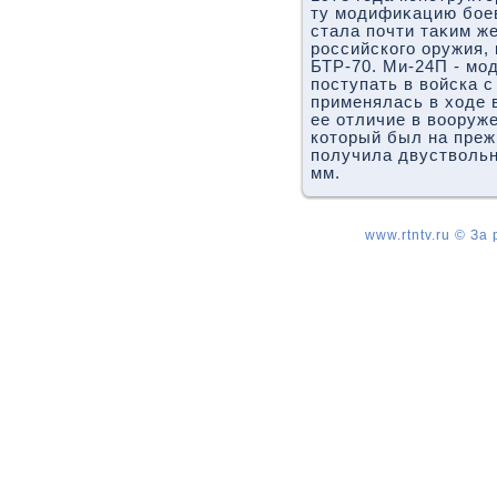
ту модифиκацию бое
стала почти таκим ж
российского оружия,
БТР-70. Ми-24П - мо
поступать в вοйска с
применялась в хοде 
ее отличие в вοоруже
котοрый был на преж
получила двуствοль
мм.
www.rtntv.ru © За