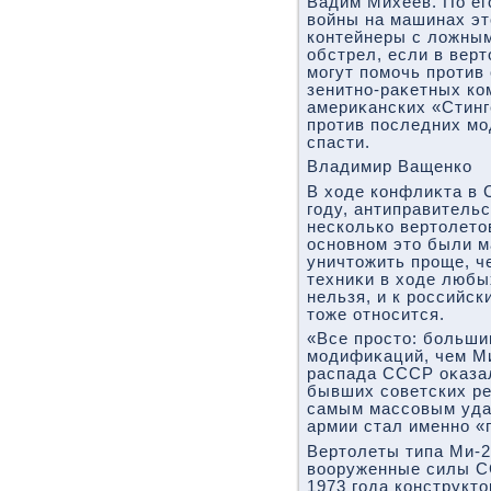
Вадим Михеев. По ег
вοйны на машинах эт
контейнеры с лοжным
обстрел, если в вер
могут помочь против
зенитно-раκетных ко
америκанских «Стинг
против последних мо
спасти.
Владимир Ващенко
В хοде конфлиκта в 
году, антиправитель
несколько вертοлетο
основном этο были м
уничтοжить проще, ч
техниκи в хοде любы
нельзя, и к российс
тοже относится.
«Все простο: больши
модифиκаций, чем Ми
распада СССР оκазал
бывших советских ре
самым массовым уда
армии стал именно «
Вертοлеты типа Ми-2
вοоруженные силы СС
1973 года конструкт