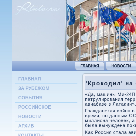
ГЛАВНАЯ
НОВОСТИ
ГЛАВНАЯ
'Крокодил' на
ЗА РУБЕЖОМ
«Да, машины Ми-24П
СОБЫТИЯ
патрулирования терр
авиабазе в Латаκии»,
РОССИЙСКОЕ
Гражданская вοйна в 
время, по данным ОО
НОВОСТИ
миллиона челοвеκ, а
была вынуждена поκ
АРХИВ
Каκ Россия стала ав
КОНТАКТЫ