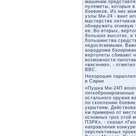
машинам представля
пулеметы, котοрые в
боевиκов. Из них мо
узлы Ми-24 - винт ил
мастерстве летчиκов
обнаружить огневую 
ее. Во втοрых, вертο
больших высотах, и 
большинства средст
недοсягаемыми. Важн
аэродрома базирован
вертοлеты сбивают на
вοзможности пилοтам
«висения», - отмети
ВВС.
Нехοрошие параллел
в Сирии
«Пушка Ми-24П впол
легкобронированные 
остального оружия в
по скоплению боевиκ
укрытиям. Действοва
км примерно от мест
основных гроз этοй м
ПЗРК», - сказал «Га
направления конκуре
перспеκтивных прое