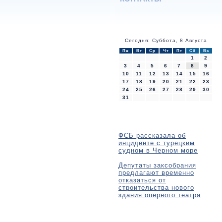
Сегодня: Суббота, 8 Августа
Пн
Вт
Ср
Чт
Пт
Сб
Вс
1
2
3
4
5
6
7
8
9
10
11
12
13
14
15
16
17
18
19
20
21
22
23
24
25
26
27
28
29
30
31
ФСБ рассказала об
инциденте с турецким
судном в Черном море
Депутаты заксобрания
предлагают временно
отказаться от
строительства нового
здания оперного театра