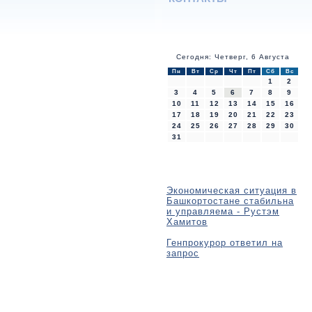
Сегодня: Четверг, 6 Августа
Пн
Вт
Ср
Чт
Пт
Сб
Вс
1
2
3
4
5
6
7
8
9
10
11
12
13
14
15
16
17
18
19
20
21
22
23
24
25
26
27
28
29
30
31
Экономическая ситуация в
Башкортостане стабильна
и управляема - Рустэм
Хамитов
Генпрокурор ответил на
запрос