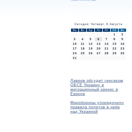
Сегодня: Четверг, 6 Августа
Пн
Вт
Ср
Чт
Пт
Сб
Вс
1
2
3
4
5
6
7
8
9
10
11
12
13
14
15
16
17
18
19
20
21
22
23
24
25
26
27
28
29
30
31
Лавров обсудит генсеком
ОБСЕ Украину и
миграционный кризис в
Европе
Минобороны упорядочило
правила полетов в небе
над Украиной