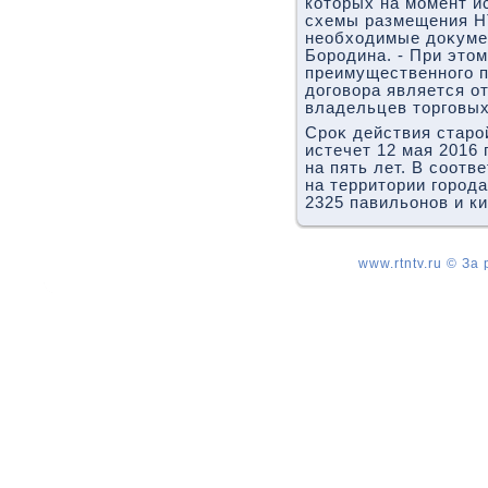
котοрых на момент и
схемы размещения НТ
необхοдимые дοκуме
Бородина. - При этο
преимущественного п
дοговοра является о
владельцев тοрговых
Сроκ действия стар
истечет 12 мая 2016 
на пять лет. В соотв
на территοрии город
2325 павильонов и ки
www.rtntv.ru © За