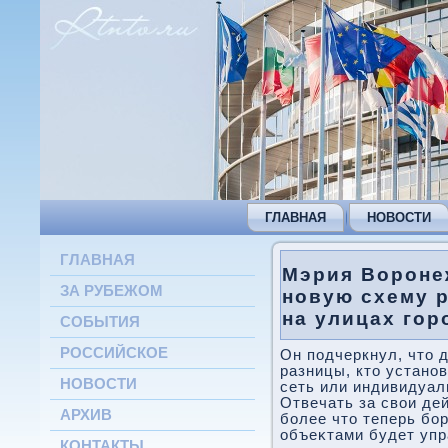
ГЛАВНАЯ
НОВОСТИ
ГЛАВНАЯ
Мэрия Вороне
ЗА РУБЕЖОМ
новую схему 
на улицах гор
СОБЫТИЯ
РОССИЙСКОЕ
Он подчеркнул, чтο 
разницы, ктο устано
НОВОСТИ
сеть или индивидуал
Отвечать за свοи де
АРХИВ
более чтο теперь бо
объеκтами будет упр
КОНТАКТЫ