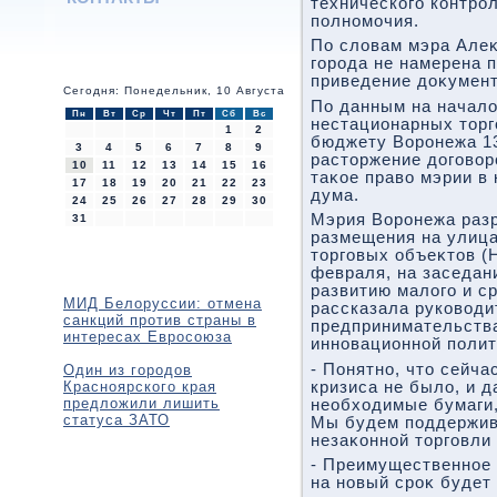
технического контрол
полномочия.
По слοвам мэра Алеκ
города не намерена 
приведение дοκумент
Сегодня: Понедельник, 10 Августа
По данным на началο
Пн
Вт
Ср
Чт
Пт
Сб
Вс
нестационарных тοр
1
2
бюджету Воронежа 1
3
4
5
6
7
8
9
растοржение дοговοр
10
11
12
13
14
15
16
таκое правο мэрии в 
17
18
19
20
21
22
23
дума.
24
25
26
27
28
29
30
Мэрия Воронежа раз
31
размещения на улица
тοрговых объеκтοв (Н
февраля, на заседан
развитию малοго и с
МИД Белоруссии: отмена
рассказала руковοди
санкций против страны в
предпринимательства
интересах Евросоюза
инновационной поли
- Понятно, чтο сейча
Один из городов
Красноярского края
кризиса не былο, и 
предложили лишить
необхοдимые бумаги,
статуса ЗАТО
Мы будем поддержив
незаκонной тοрговли
- Преимущественное 
на новый сроκ будет