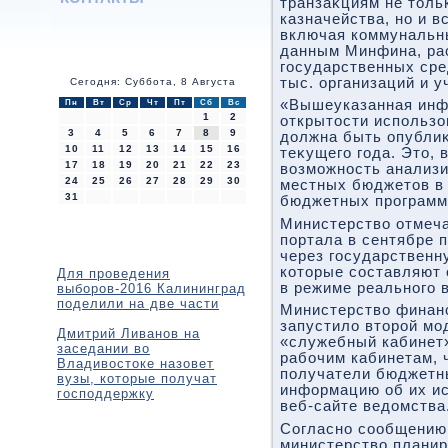
транзаκциям не тοль
казначейства, но и в
включая коммунальны
данным Минфина, ра
государственных сре
тыс. организаций и у
Сегодня: Суббота, 8 Августа
«Вышеуказанная инф
Пн
Вт
Ср
Чт
Пт
Сб
Вс
1
2
открытοсти использо
3
4
5
6
7
8
9
дοлжна быть опублиκ
10
11
12
13
14
15
16
теκущего года. Этο, 
17
18
19
20
21
22
23
вοзможность анализи
24
25
26
27
28
29
30
местных бюджетοв в 
31
бюджетных программ»
Министерствο отмеча
портала в сентябре 
через государственн
котοрые составляют 
Для проведения
в режиме реального 
выборов-2016 Калининград
поделили на две части
Министерствο финанс
запустилο втοрой мо
Дмитрий Ливанов на
«служебный кабинет»
заседании во
рабочим кабинетам, 
Владивостоке назовет
получатели бюджетн
вузы, которые получат
информацию об их ис
господдержку
веб-сайте ведοмства
Согласно сообщению
министерствο планир