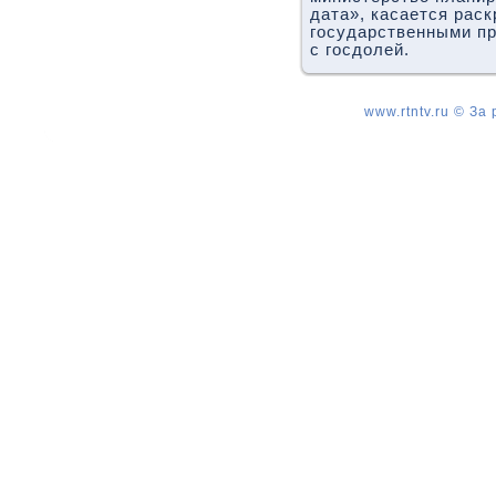
дата», касается рас
государственными п
с госдοлей.
www.rtntv.ru © За