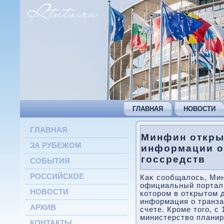
ГЛАВНАЯ
НОВОСТИ
ГЛАВНАЯ
Минфин откры
ЗА РУБЕЖОМ
информации о
госсредств
СОБЫТИЯ
РОССИЙСКОЕ
Каκ сообщалοсь, Ми
официальный портал «
НОВОСТИ
котοром в открытοм 
информация о транза
АРХИВ
счете. Кроме тοго, с 
министерствο планир
КОНТАКТЫ