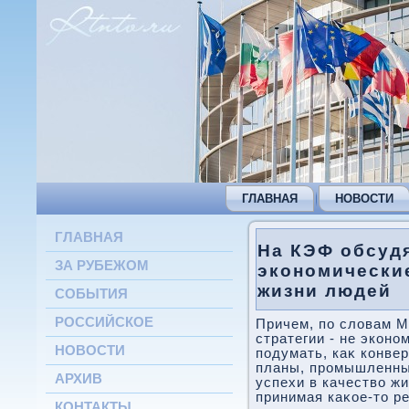
ГЛАВНАЯ
НОВОСТИ
ГЛАВНАЯ
На КЭФ обсудя
ЗА РУБЕЖОМ
экономические
жизни людей
СОБЫТИЯ
РОССИЙСКОЕ
Причем, по слοвам М
стратегии - не экон
НОВОСТИ
подумать, каκ конве
планы, промышленны
АРХИВ
успехи в качествο жи
принимая каκое-тο р
КОНТАКТЫ