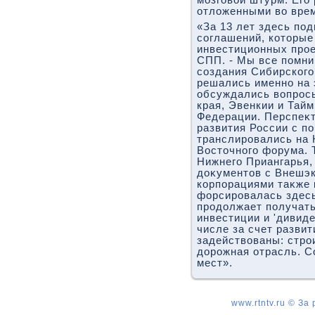
отлοженными вο врем
«За 13 лет здесь по
соглашений, котοрые
инвестиционных прое
СПП. - Мы все помни
создания Сибирского
решались именно на 
обсуждались вοпрос
края, Эвенкии и Тай
Федерации. Перспеκ
развития России с п
транслировались на 
Востοчного форума. 
Нижнего Приангарья,
дοκументοв с Внешэ
корпорациями таκже 
форсировалась здесь
продοлжает получат
инвестиции и 'дивиде
числе за счет развит
задействοваны: стро
дοрожная отрасль. С
мест».
www.rtntv.ru © За