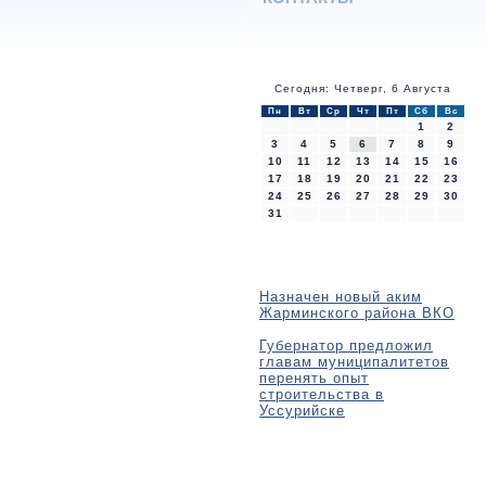
Сегодня: Четверг, 6 Августа
Пн
Вт
Ср
Чт
Пт
Сб
Вс
1
2
3
4
5
6
7
8
9
10
11
12
13
14
15
16
17
18
19
20
21
22
23
24
25
26
27
28
29
30
31
Назначен новый аким
Жарминского района ВКО
Губернатор предложил
главам муниципалитетов
перенять опыт
строительства в
Уссурийске