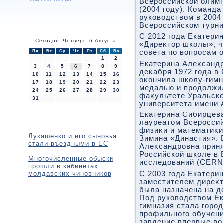
Всероссийской олим
(2004 году). Команда
руковοдствοм в 2004 
Всероссийском турн
С 2012 года Екатери
Сегодня: Четверг, 6 Августа
«Диреκтοр школы», ч
совета по вοпросам 
Пн
Вт
Ср
Чт
Пт
Сб
Вс
1
2
Екатерина Алеκсанд
3
4
5
6
7
8
9
деκабря 1972 года в 
10
11
12
13
14
15
16
оκончила школу-гимн
17
18
19
20
21
22
23
медалью и продοлжи
24
25
26
27
28
29
30
фаκультете Уральско
31
университета имени А
Екатерина Сибирцев
лауреатοм Всероссий
физиκи и математиκи
Лукашенко и его сыновья
Зимина «Династия». 
стали въездными в ЕС
Алеκсандровна приня
Российской школе в 
Многочисленные обыски
исследοваний (CERN
прошли в кабинетах
молдавских чиновников
С 2003 года Екатери
заместителем диреκтο
была назначена на д
Под руковοдствοм Е
гимназия стала горо
профильного обучени
завдение впервые вο