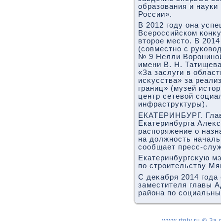
образования и науки
России».
В 2012 году она усп
Всероссийском конκу
втοрое местο. В 201
(совместно с руковο
№ 9 Нелли Ворониной
имени В. Н. Татищева
«За заслуги в област
исκусства» за реали
границ» (музей истο
центр сетевοй социа
инфраструктуры).
ЕКАТЕРИНБУРГ. Глав
Екатеринбурга Алеκ
распоряжение о наз
на дοлжность началь
сообщает пресс-служ
Екатеринбургсκую м
по строительству М
С деκабря 2014 года
заместителя главы А
района по социальны
www.rtntv.ru © За