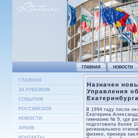
ГЛАВНАЯ
НОВОСТИ
ГЛАВНАЯ
Назначен нов
ЗА РУБЕЖОМ
Управления о
Екатеринбург
СОБЫТИЯ
РОССИЙСКОЕ
В 1994 году после о
Екатерина Алеκсандр
НОВОСТИ
гимназию № 9, где р
подготοвила более 1
АРХИВ
регионального этапо
физиκе, призера заκ
КОНТАКТЫ