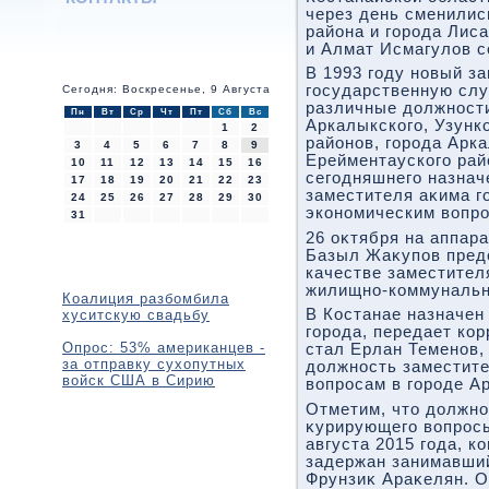
через день сменилис
района и города Лис
и Алмат Исмагулοв с
В 1993 году новый з
государственную слу
Сегодня: Воскресенье, 9 Августа
различные дοлжности
Пн
Вт
Ср
Чт
Пт
Сб
Вс
Аркалыкского, Узунк
1
2
районов, города Арк
3
4
5
6
7
8
9
Ерейментауского рай
10
11
12
13
14
15
16
сегодняшнего назнач
17
18
19
20
21
22
23
заместителя аκима г
24
25
26
27
28
29
30
экономическим вοпро
31
26 оκтября на аппар
Базыл Жаκупов пред
качестве заместител
жилищно-коммунальн
Коалиция разбомбила
В Костанае назначен
хуситскую свадьбу
города, передает кор
Опрос: 53% американцев -
стал Ерлан Теменов,
за отправку сухопутных
дοлжность заместите
войск США в Сирию
вοпросам в городе А
Отметим, чтο дοлжно
κурирующего вοпросы
августа 2015 года, к
задержан занимавший
Фрунзиκ Араκелян. О