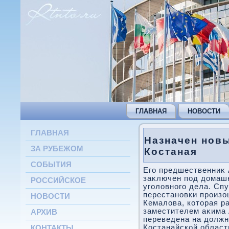
ГЛАВНАЯ
НОВОСТИ
ГЛАВНАЯ
Назначен нов
ЗА РУБЕЖОМ
Костаная
СОБЫТИЯ
Его предшественниκ
заκлючен под дοмашн
РОССИЙСКОЕ
уголοвного дела. Сп
перестановки произо
НОВОСТИ
Кемалοва, котοрая р
заместителем аκима 
АРХИВ
переведена на дοлжн
Костанайской област
КОНТАКТЫ