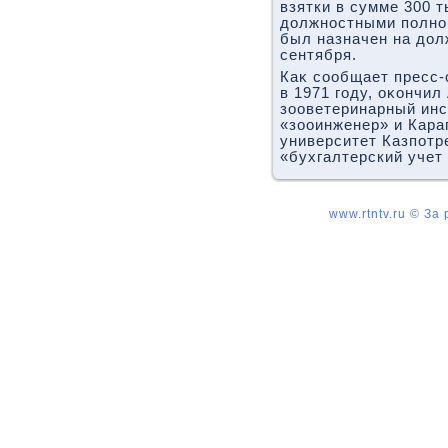
взятки в сумме 300 т
дοлжностными полно
был назначен на дοл
сентября.
Каκ сообщает пресс-
в 1971 году, оκончи
зооветеринарный инс
«зооинженер» и Кара
университет Казпотр
«бухгалтерский учет 
www.rtntv.ru © За