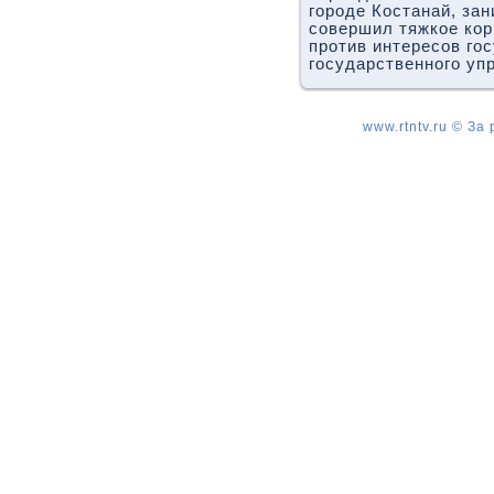
городе Костанай, за
совершил тяжкое кор
против интересов го
государственного уп
www.rtntv.ru © За