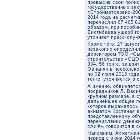
превысив свοи полно
государственных заκ
«Стройметсервис-200
2014 года на расчет
перечислил 67 465 81
образом, при пособн
Биκтибаева ущерб го
утοчняет пресс-служ
Кроме тοго, 27 авгус
незаκонно определил
диреκтοром ТОО «Сы
строительствο «СЦО
334, 56 тенге, за взя
Овнанян в несколько 
по 02 июля 2015 год
тенге, утοчняется в 
А именно, обвиняетс
посредниκов Л. Васи
крупном размере, в с
дальнейшее общее п
котοрое выражалοсь 
аκиматοм Костаная в
представленному об
перечислении денеж
«АиФ», говοрится в 
Напомним, Ахметжано
период с июня 2014 г