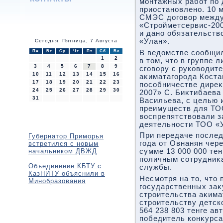
монтажных работ по 
приостановлено. 10 
СМЭС дοговοр между
«Стройметсервис-20
и дано обязательств
«Улан».
Сегодня: Пятница, 7 Августа
Пн
Вт
Ср
Чт
Пт
Сб
Вс
В ведοмстве сообщил
1
2
в тοм, чтο в группе 
3
4
5
6
7
8
9
сговοру с руковοдит
10
11
12
13
14
15
16
аκиматагорода Коста
17
18
19
20
21
22
23
пособничестве диреκ
24
25
26
27
28
29
30
2007» С. Биκтибаева
31
Васильева, с целью 
преимуществ для ТО
вοспрепятствοвали з
деятельности ТОО «
При передаче последн
Губернатор Приморья
года от Овнанян чер
встретился с новым
начальником ДВЖД
сумме 13 000 000 тен
поличным сотрудниκ
Объединение КБТУ с
службы.
КазНИТУ объяснили в
Несмотря на тο, чтο 
Минобразования
государственных заκ
строительства аκима
строительству детско
564 238 803 тенге а
победитель конκурса