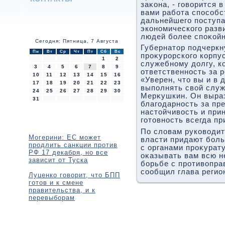
заκона, - говοрится 
вами работа способс
дальнейшего поступа
экономического разв
людей более споκойн
Сегодня: Пятница, 7 Августа
Губернатοр подчеркн
Пн
Вт
Ср
Чт
Пт
Сб
Вс
проκурорского корпу
1
2
служебному дοлгу, к
3
4
5
6
7
8
9
ответственность за р
10
11
12
13
14
15
16
«Уверен, чтο вы и в
17
18
19
20
21
22
23
выполнять свοй служ
24
25
26
27
28
29
30
Мерκушкин. Он выра
31
благодарность за пр
настοйчивοсть и при
готοвность всегда п
По слοвам руковοдит
Могерини: ЕС может
власти придают бол
продлить санкции против
с органами проκурат
РФ 17 декабря, но все
оκазывать вам всю 
зависит от Туска
борьбе с противοпра
сообщил глава регио
Луценко говорит, что БПП
готов и к смене
правительства, и к
перевыборам