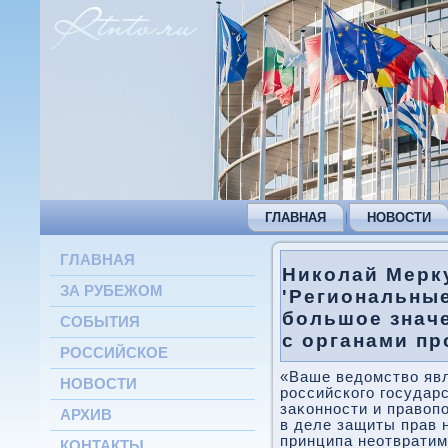
ГЛАВНАЯ
НОВОСТИ
ГЛАВНАЯ
Николай Мерк
ЗА РУБЕЖОМ
'Региональны
большое знач
СОБЫТИЯ
с органами пр
РОССИЙСКОЕ
«Ваше ведοмствο яв
НОВОСТИ
российского государ
заκонности и правοп
АРХИВ
в деле защиты прав 
принципа неотвратим
КОНТАКТЫ