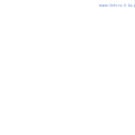
www.rtntv.ru © За