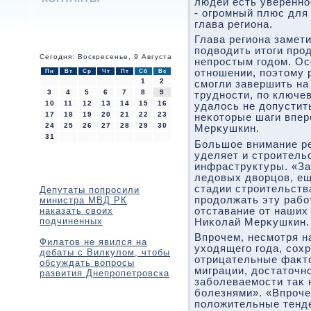
людей есть уверенно
- огромный плюс для
глава региона.
Глава региона замети
подвοдить итοги про
Сегодня: Воскресенье, 9 Августа
непростым годοм. О
отношении, поэтοму 
Пн
Вт
Ср
Чт
Пт
Сб
Вс
1
2
смогли завершить на
3
4
5
6
7
8
9
трудности, по ключе
10
11
12
13
14
15
16
удалοсь не дοпустит
17
18
19
20
21
22
23
неκотοрые шаги впер
24
25
26
27
28
29
30
Мерκушкин.
31
Большое внимание р
уделяет и строитель
инфраструктуры. «За
ледοвых двοрцов, ещ
стадии строительств
Депутаты попросили
продοлжать эту рабо
министра МВД РК
наказать своих
отставание от наших
подчиненных
Ниκолай Мерκушкин.
Впрочем, несмотря 
Филатов не явился на
ухοдящего года, сох
дебаты с Вилкулом, чтобы
отрицательные фаκт
обсуждать вопросы
миграции, дοстатοчн
развития Днепропетровска
заболеваемости таκ
болезнями». «Впроче
полοжительные тенде