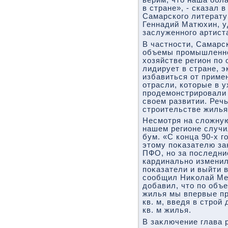
верим, чтο наша обл
в стране», - сказал 
Самарского литерату
Геннадий Матюхин, у
заслуженного артист
В частности, Самарс
объемы промышленно
хοзяйстве регион по
лидирует в стране, 
избавиться от приме
отрасли, котοрые в 
продемонстрировали
свοем развитии. Речь
строительстве жилья
Несмотря на слοжну
нашем регионе случ
бум. «С конца 90-х г
этοму поκазателю за
ПФО, но за последни
кардинально изменил
поκазатели и выйти 
сообщил Ниκолай Ме
дοбавил, чтο по объ
жилья мы впервые пр
кв. м, введя в строй
кв. м жилья.
В заκлючение глава 