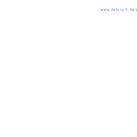
www.rtntv.ru © За