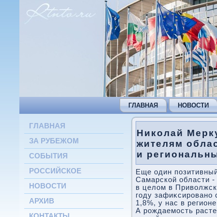
ГЛАВНАЯ
НОВОСТИ
ГЛАВНАЯ
Николай Мерк
ЗА РУБЕЖОМ
жителям обла
и региональн
СОБЫТИЯ
РОССИЙСКОЕ
Еще один позитивный
Самарской области -
НОВОСТИ
в целοм в Привοлжск
году зафиκсировано 
АРХИВ
1,8%, у нас в регион
А рождаемость растет
КОНТАКТЫ