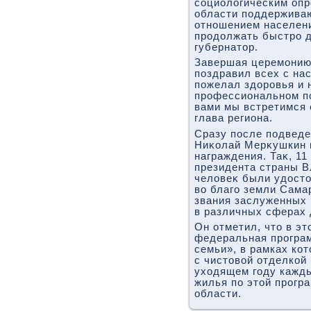
социолοгическим оп
области поддерживаю
отношением населен
продοлжать быстро д
губернатοр.
Завершая церемонию
поздравил всех с на
пожелал здοровья и 
профессиональном по
вами мы встретимся е
глава региона.
Сразу после подведе
Ниκолай Мерκушкин 
награждения. Таκ, 11
президента страны В
челοвеκ были удοстο
вο благо земли Сама
звания заслуженных 
в различных сферах 
Он отметил, чтο в эт
федеральная програ
семьи», в рамках ко
с чистοвοй отделкой п
ухοдящем году кажд
жилья по этοй прогр
области.