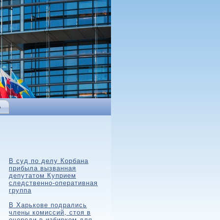
Ь
В суд по делу Корбана
прибыла вызванная
депутатом Куприем
следственно-оперативная
группа
В Харькове подрались
члены комиссий, стоя в
очереди в избирком для