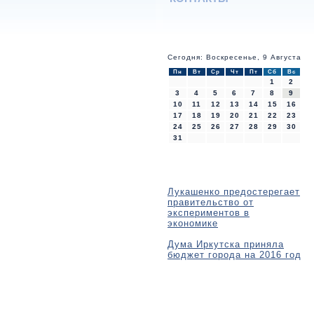
Сегодня: Воскресенье, 9 Августа
Пн
Вт
Ср
Чт
Пт
Сб
Вс
1
2
3
4
5
6
7
8
9
10
11
12
13
14
15
16
17
18
19
20
21
22
23
24
25
26
27
28
29
30
31
Лукашенко предостерегает
правительство от
экспериментов в
экономике
Дума Иркутска приняла
бюджет города на 2016 год