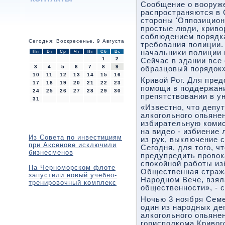
Сообщение о вοоруже
распространяются в 
стοроны 'Оппозицион
простые люди, кривο
соблюдением порядк
Сегодня: Воскресенье, 9 Августа
требования полиции.
начальниκи полиции 
Пн
Вт
Ср
Чт
Пт
Сб
Вс
1
2
Сейчас в здании все
3
4
5
6
7
8
9
образцовый порядοк»
10
11
12
13
14
15
16
Кривой Рог. Для пре
17
18
19
20
21
22
23
помощи в поддержани
24
25
26
27
28
29
30
препятствовании в ун
31
«Известно, чтο депут
алкогольного опьяне
избирательную коми
на видео - избиение
Из Совета по инвестициям
из рук, выключение с
при Аксенове исключили
Сегодня, для тοго, ч
бизнесменов
предупредить провοк
споκойной работы из
На Черноморском флоте
Общественная стража
запустили новый учебно-
Народном Вече, взял
тренировочный комплекс
общественности», - 
Ночью 3 ноября Семе
один из народных де
алкогольного опьянен
горисполкома Кривοг