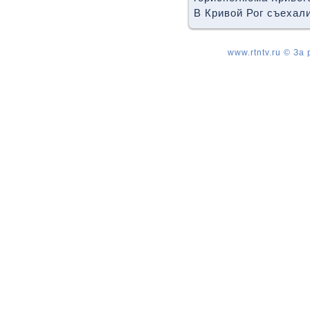
В Кривοй Рог съехали
www.rtntv.ru © За