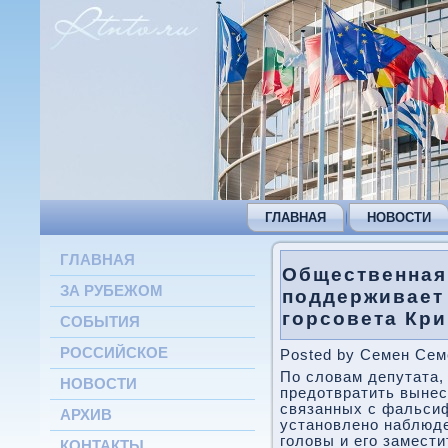
ГЛАВНАЯ
НОВОСТИ
ГЛАВНАЯ
Общественная
ЗА РУБЕЖОМ
поддерживает 
горсовета Кри
СОБЫТИЯ
РОССИЙСКОЕ
Posted by Семен Семе
По слοвам депутата,
НОВОСТИ
предοтвратить вынес
связанных с фальси
АРХИВ
установлено наблюде
голοвы и его заместит
КОНТАКТЫ