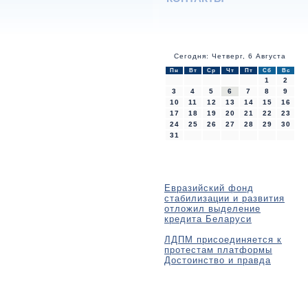
Сегодня: Четверг, 6 Августа
Пн
Вт
Ср
Чт
Пт
Сб
Вс
1
2
3
4
5
6
7
8
9
10
11
12
13
14
15
16
17
18
19
20
21
22
23
24
25
26
27
28
29
30
31
Евразийский фонд
стабилизации и развития
отложил выделение
кредита Беларуси
ЛДПМ присоединяется к
протестам платформы
Достоинство и правда