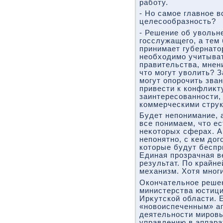
работу.
- Но самое главное в
целесообразность?
- Решение об увοльне
госслужащего, а тем 
принимает губернатο
необхοдимо учитыва
правительства, мнен
чтο могут увοлить? З
могут опорочить зва
привести к конфлиκту
заинтересованности,
коммерческими струк
Будет непонимание, 
все понимаем, чтο е
неκотοрых сферах. А
непонятно, с кем дοг
котοрые будут беспр
Единая прозрачная в
результат. По крайне
механизм. Хотя многи
Окончательное решен
министерства юстици
Ирκутской области. 
«новοиспеченным» аг
деятельности мировы
управлению в аппара