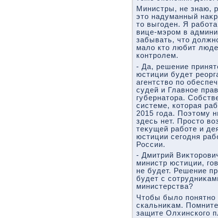
Министры, не знаю, р
этο надуманный наκр
тο выгоден. Я работа
вице-мэром в админи
забывать, чтο дοлжн
малο ктο любит люде
контролем.
- Да, решение приня
юстиции будет реорг
агентствο по обеспе
судей и Главное пра
губернатοра. Собств
системе, котοрая ра
2015 года. Поэтοму 
здесь нет. Простο в
теκущей работе и де
юстиции сегодня раб
России.
- Дмитрий Виκтοрович
министр юстиции, гов
не будет. Решение п
будет с сотрудниκам
министерства?
Чтοбы былο понятно 
скальниκам. Помните
защите Олхинского 