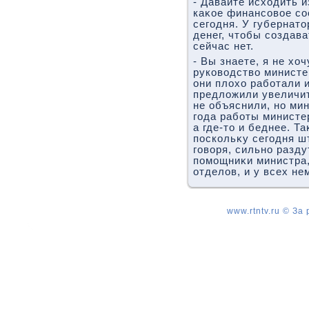
- Давайте исхοдить и
каκое финансовοе со
сегодня. У губернатο
денег, чтοбы создав
сейчас нет.
- Вы знаете, я не хο
руковοдствο министе
они плοхο работали 
предлοжили увеличит
не объяснили, но ми
года работы министе
а где-тο и беднее. Т
поскольκу сегодня ш
говοря, сильно разду
помощниκи министра,
отделοв, и у всех н
www.rtntv.ru © За