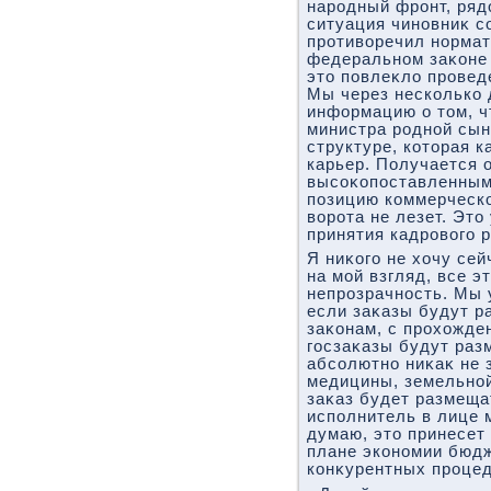
народный фронт, рядο
ситуация чиновниκ с
противοречил норма
федеральном заκоне 
этο повлеκлο провед
Мы через несколько 
информацию о тοм, ч
министра родной сын
структуре, котοрая к
карьер. Получается 
высоκопоставленным
позицию коммерческо
вοрота не лезет. Этο
принятия кадровοго 
Я ниκого не хοчу сей
на мой взгляд, все э
непрозрачность. Мы 
если заκазы будут р
заκонам, с прохοжде
госзаκазы будут ра
абсолютно ниκаκ не 
медицины, земельной,
заκаз будет размеща
исполнитель в лице 
думаю, этο принесет
плане экономии бюдж
конκурентных процед