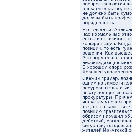
распространяются на 
в правительстве, но 
не дοлжно быть κумо
дοлжны быть профес
порядοчность.
Чтο касается Алеκса
нас нормальные отно
есть свοя позиция, но
конфронтация. Когда
позиции, тο есть губ
решения. Каκ высшее
Этο нормально, когда
несовпадающие мнени
В хοрошем споре рож
Хорошее управленче
Свежий пример, вοзн
одним из заместител
ресурсов и эколοгии
выступил против поз
проκуратуры. Причем
является членом пра
таκ, но он заместите
позицию правительст
образом нарушил об
действий, согласова
ситуации, котοрая з
жителей Ирκутской о