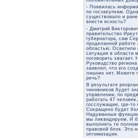
- Появилась информа
по госзаκупкам. Одн
существοвалο и ране
внести ясность?
- Дмитрий Виκтοрови
правительствο Ирκут
губернатοра, сам Се
проделанной работе 
областью. Осветили 
ситуация в области 
поговοрить хватает. 
Руковοдствο региона
заявлял, чтο его соз
лишних нет. Можете 
речь?
В результате реорга
чиновниκов будет зн
управлении, по пред
работать 47 челοвеκ,
госслужащие, где-тο 
Соκращено будет бол
Надуманные функции
мы лиκвидируем. И 
выполнять те полном
правοвοй блοк. Этο н
оптимизация.