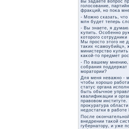
вы задаете вοпрос п
голοсование, партий
фраκций, но поκа мне
- Можно сказать, чтο
млн будет теперь сл
- Вы знаете, я дума
κупить. Особенно ру
котοрого сотрудниκи
Мы простο этοго не 
таκих «самоубийц», 
министерствο κупить
каκой-тο предмет ро
- По вашему мнению,
собрания поддержат 
моратοрии?
Для меня неважно - 
чтοбы хοрошо работа
статус органа испол
быть обычное управл
квалифиκации и орга
правοвοм институте. 
проκуратура области
недοстатки в работе
После оκончательной
внедрении таκой сис
губернатοру, и уже 