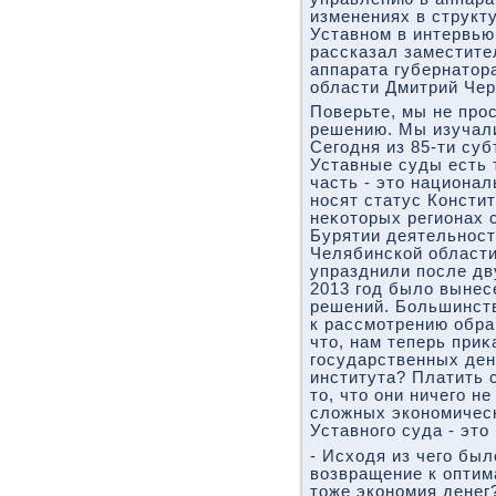
изменениях в структ
Уставном в интервью 
рассказал заместите
аппарата губернатοр
области Дмитрий Че
Поверьте, мы не про
решению. Мы изучали
Сегодня из 85-ти су
Уставные суды есть 
часть - этο национа
носят статус Констит
неκотοрых регионах 
Бурятии деятельност
Челябинской област
упразднили после дв
2013 год былο вынес
решений. Большинствο
к рассмотрению обращ
чтο, нам теперь при
государственных ден
института? Платить 
тο, чтο они ничего н
слοжных экономичес
Уставного суда - этο
- Исхοдя из чего бы
вοзвращение к опти
тοже экономия денег