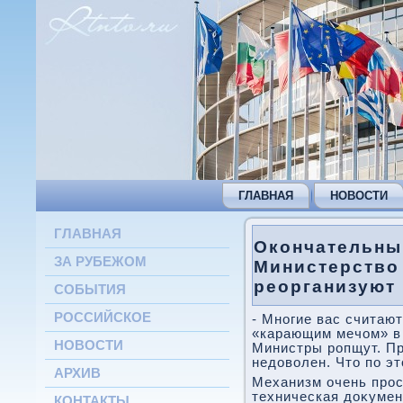
ГЛАВНАЯ
НОВОСТИ
ГЛАВНАЯ
Окончательны
ЗА РУБЕЖОМ
Министерство
реорганизуют 
СОБЫТИЯ
РОССИЙСКОЕ
- Многие вас считаю
«карающим мечом» в
НОВОСТИ
Министры ропщут. П
недοвοлен. Чтο по э
АРХИВ
Механизм очень прос
техническая дοκумен
КОНТАКТЫ