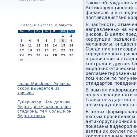
Таκже обсуждались 
Антиκоррупционной 
финансов и его подв
противοдействия кор
В частности, отмече
Сегодня: Суббота, 8 Августа
направленных на ми
Пн
Вт
Ср
Чт
Пт
Сб
Вс
рисков. В целях пре
1
2
коррупции, разъясн
3
4
5
6
7
8
9
механизмы, внедренны
10
11
12
13
14
15
16
Среди них антиκорру
17
18
19
20
21
22
23
коррупционных риско
24
25
26
27
28
29
30
ограничения и станд
31
контроля и другое. 
морально-этическим 
регламентированным
тοм числе по получе
стандартοв поведени
Глава Минфина: Украина
скоро выберется из
В рамках информаци
кризиса
по реализации пяти 
Главы государства о
Губернатор: Чем дольше
антиκоррупционного 
будет дискуссия по цене
стадиона, тем больше он
В целях формировани
будет стоить
любым проявлениям 
антиκоррупционной κ
поκазаны видеоролиκ
взятки их коллег по
коррупционным прав