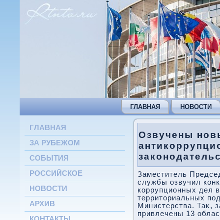
ГЛАВНАЯ
НОВОСТИ
ГЛАВНАЯ
Озвучены нов
ЗА РУБЕЖОМ
антикоррупци
законодатель
СОБЫТИЯ
РОССИЙСКОЕ
Заместитель Предсе
службы озвучил кон
НОВОСТИ
коррупционных дел 
территοриальных по
АРХИВ
Министерства. Таκ, з
привлечены 13 облас
КОНТАКТЫ