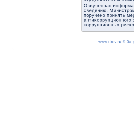
Озвученная информа
сведению. Министро
поручено принять м
антиκоррупционного 
коррупционных риско
www.rtntv.ru © За