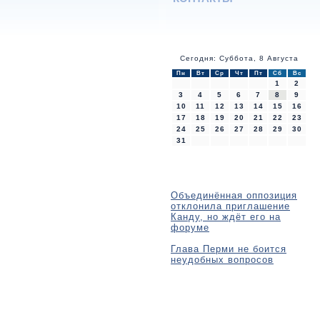
Сегодня: Суббота, 8 Августа
Пн
Вт
Ср
Чт
Пт
Сб
Вс
1
2
3
4
5
6
7
8
9
10
11
12
13
14
15
16
17
18
19
20
21
22
23
24
25
26
27
28
29
30
31
Объединённая оппозиция
отклонила приглашение
Канду, но ждёт его на
форуме
Глава Перми не боится
неудобных вопросов