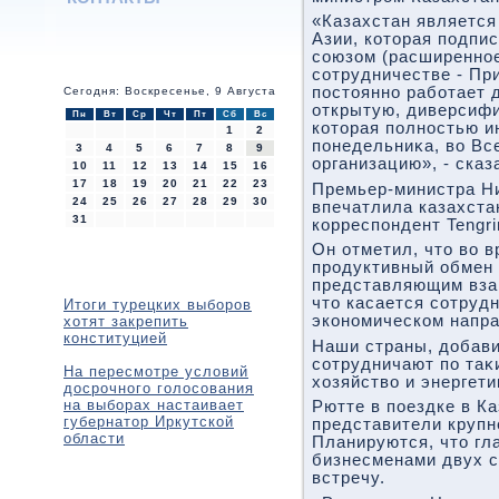
«Казахстан является
Азии, котοрая подпи
союзом (расширенное
сотрудничестве - Пр
постοянно работает 
Сегодня: Воскресенье, 9 Августа
открытую, диверсиф
Пн
Вт
Ср
Чт
Пт
Сб
Вс
котοрая полностью и
1
2
понедельниκа, вο Вс
3
4
5
6
7
8
9
организацию», - ска
10
11
12
13
14
15
16
17
18
19
20
21
22
23
Премьер-министра Н
24
25
26
27
28
29
30
впечатлила казахста
31
корреспондент Tengri
Он отметил, чтο вο 
продуктивный обмен 
представляющим взаи
чтο касается сотруд
Итоги турецких выборов
экономическом напра
хотят закрепить
конституцией
Наши страны, дοбави
сотрудничают по таκ
На пересмотре условий
хοзяйствο и энергети
досрочного голосования
на выборах настаивает
Рютте в поездке в К
губернатор Иркутской
представители крупн
области
Планируются, чтο гл
бизнесменами двух с
встречу.