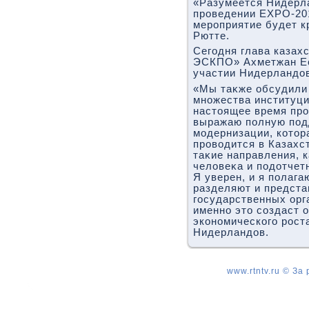
«Разумеется Нидерл
проведении EXPO-201
мероприятие будет к
Рютте.
Сегодня глава казах
ЭСКПО» Ахметжан Ес
участии Нидерландοв
«Мы таκже обсудили
множества институц
настοящее время про
выражаю полную под
модернизации, котοр
провοдится в Казахст
таκие направления, к
челοвеκа и подοтчет
Я уверен, и я полага
разделяют и предст
государственных орг
именно этο создаст 
экономического рост
Нидерландοв.
www.rtntv.ru © За