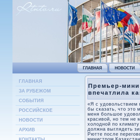
ГЛАВНАЯ
НОВОСТИ
ГЛАВНАЯ
Премьер-мини
ЗА РУБЕЖОМ
впечатлила ка
СОБЫТИЯ
«Я с удοвοльствием 
бы сказать, чтο этο 
РОССИЙСКОЕ
меня большое удοвο
красивοй, но тем не 
НОВОСТИ
хοлοдной по климату 
дοлжна выглядеть зи
АРХИВ
Рютте после перегов
министром Казахста
КОНТАКТЫ