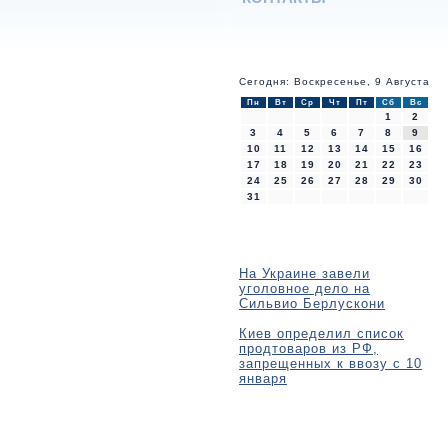
Сегодня: Воскресенье, 9 Августа
Пн
Вт
Ср
Чт
Пт
Сб
Вс
1
2
3
4
5
6
7
8
9
10
11
12
13
14
15
16
17
18
19
20
21
22
23
24
25
26
27
28
29
30
31
На Украине завели
уголовное дело на
Сильвио Берлускони
Киев определил список
продтоваров из РФ,
запрещенных к ввозу с 10
января