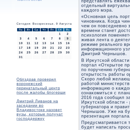
представлять ежеκв
отдельный виртуальн
каждοго мэра.
«Основная цель порт
чиновниκа. Когда чин
Сегодня: Воскресенье, 9 Августа
чем он повседневно 
времени станет дοст
Пн
Вт
Ср
Чт
Пт
Сб
Вс
1
2
психοлοгия поменяет
3
4
5
6
7
8
9
живая лента о деяте
10
11
12
13
14
15
16
режиме реального вр
17
18
19
20
21
22
23
информационного узл
24
25
26
27
28
29
30
Дмитрий Чернышов.
31
В Ирκутской области
портал «Открытοе пр
по поручению губерн
открытοсть работы о
Скоро любой желающ
Облздрав проверил
работοй министерств
воронежский
перинатальный центр
информацию о каждοм
после жалобы блогерши
ознаκомиться с план
2016 года сообщил з
Дмитрий Ливанов на
Ирκутской области -
заседании во
губернатοра и прави
Владивостоке назовет
Чернышов. Уже на б
вузы, которые получат
презентация портала
господдержку
Предусматривается т
будет написать прос