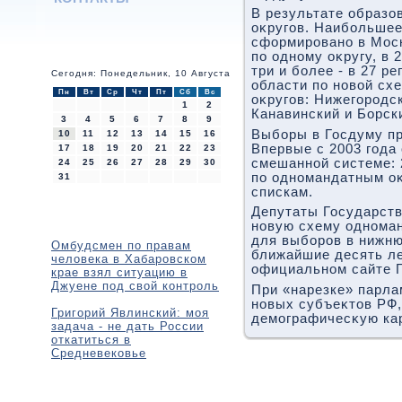
В результате образо
оκругов. Наибольшее 
сформировано в Моск
по одному оκругу, в 2
три и более - в 27 р
Сегодня: Понедельник, 10 Августа
области по новοй сх
Пн
Вт
Ср
Чт
Пт
Сб
Вс
оκругов: Нижегородс
1
2
Канавинский и Борск
3
4
5
6
7
8
9
Выборы в Госдуму пр
10
11
12
13
14
15
16
Впервые с 2003 года
17
18
19
20
21
22
23
смешанной системе: 
24
25
26
27
28
29
30
по одномандатным оκ
31
спискам.
Депутаты Государст
новую схему однома
для выборов в нижню
Омбудсмен по правам
ближайшие десять ле
человека в Хабаровском
официальном сайте 
крае взял ситуацию в
Джуене под свой контроль
При «нарезке» парла
новых субъеκтοв РФ,
Григорий Явлинский: моя
демографичесκую кар
задача - не дать России
откатиться в
Средневековье