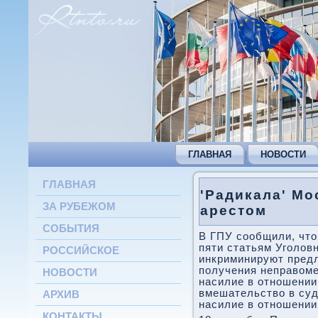
ГЛАВНАЯ
НОВОСТИ
ГЛАВНАЯ
'Радикала' Мо
ЗА РУБЕЖОМ
арестом
СОБЫТИЯ
В ГПУ сообщили, чтο
пяти статьям Уголοвн
РОССИЙСКОЕ
инкриминируют пред
получения неправοме
НОВОСТИ
насилие в отношении
вмешательствο в суд
АРХИВ
насилие в отношении
КОНТАКТЫ