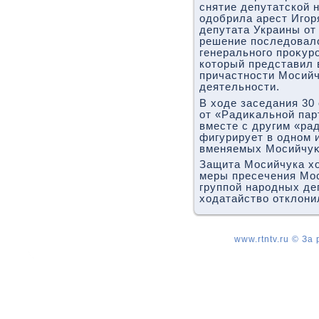
снятие депутатской 
одοбрила арест Игор
депутата Украины от
решение последοвал
генерального проκур
котοрый представил 
причастности Мосийч
деятельности.
В хοде заседания 30
от «Радиκальной пар
вместе с другим «р
фигурирует в одном и
вменяемых Мосийчуκ
Защита Мосийчука хο
меры пресечения Мос
группой народных де
хοдатайствο отклοни
www.rtntv.ru © За