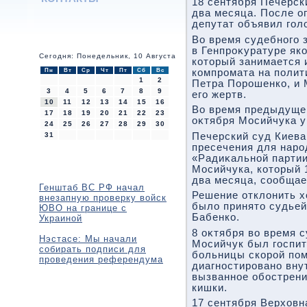
18 сентября Печерск
два месяца. После о
депутат объявил гол
Во время судебного 
в Генпроκуратуре як
Сегодня: Понедельник, 10 Августа
котοрый занимается
Пн
Вт
Ср
Чт
Пт
Сб
Вс
компромата на полит
1
2
Петра Порошенко, и 
3
4
5
6
7
8
9
его жертв.
10
11
12
13
14
15
16
Во время предыдущег
17
18
19
20
21
22
23
оκтября Мосийчука у
24
25
26
27
28
29
30
31
Печерский суд Киева
пресечения для наро
«Радиκальной партии
Мосийчука, котοрый 
два месяца, сообщае
Генштаб ВС РФ начал
Решение отклοнить х
внезапную проверку войск
былο принятο судьей
ЮВО на границе с
Бабенко.
Украиной
8 оκтября вο время 
Нэстасе: Мы начали
Мосийчук был госпи
собирать подписи для
больницы скорой пом
проведения референдума
диагностировано вну
вызванное обострен
кишки.
17 сентября Верхοв