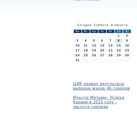
Сегодня: Суббота, 8 Августа
Пн
Вт
Ср
Чт
Пт
Сб
Вс
1
2
3
4
5
6
7
8
9
10
11
12
13
14
15
16
17
18
19
20
21
22
23
24
25
26
27
28
29
30
31
ЦИК назвал результаты
выборов мэров 46 городов
Ильсур Метшин: Успехи
Казани в 2015 году -
заслуга горожан