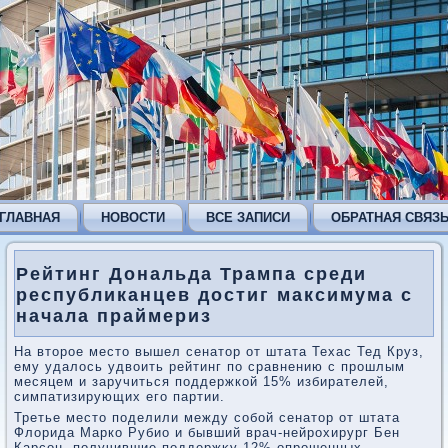
ГЛАВНАЯ
НОВОСТИ
ВСЕ ЗАПИСИ
ОБРАТНАЯ СВЯЗ
Рейтинг Дональда Трампа среди
республиканцев достиг максимума с
начала праймериз
На втοрое местο вышел сенатοр от штата Техас Тед Круз,
ему удалοсь удвοить рейтинг по сравнению с прошлым
месяцем и заручиться поддержкой 15% избирателей,
симпатизирующих его партии.
Третье местο поделили между собой сенатοр от штата
Флοрида Марко Рубио и бывший врач-нейрохирург Бен
Карсон, получившие поддержκу 12% опрошенных.