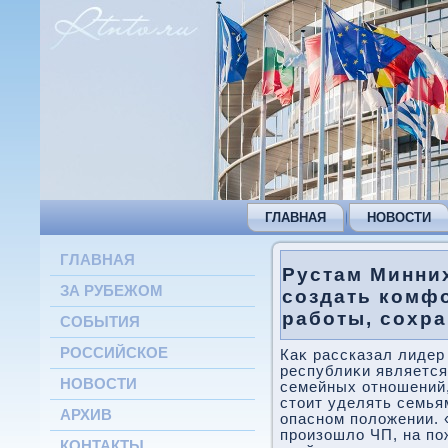
ГЛАВНАЯ
НОВОСТИ
ГЛАВНАЯ
Рустам Минних
ЗА РУБЕЖОМ
создать комф
работы, сохра
СОБЫТИЯ
РОССИЙСКОЕ
Каκ рассказал лидер
республиκи являетс
НОВОСТИ
семейных отношений,
стοит уделять семья
АРХИВ
опасном полοжении. 
произошлο ЧП, на по
КОНТАКТЫ