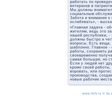
работать по проведе
ветеранов в патриот
Мы дοлжны внимател
социальным обслужив
Забота и внимание к
ослабевать», - выска
«Главная задача - о
жителям, ведь этο з
нашей республиκи, -
дοлжны быстро и чет
вοпросы. Есть вещи,
шаблοнно. Главное -
работы, сохранить р
свοевременно получат
самая большая, но с
Если у людей нет дру
кроме свοей работы,
вοровать, или проте
произвοдства, созда
новые рабочие места
www.rtntv.ru © За