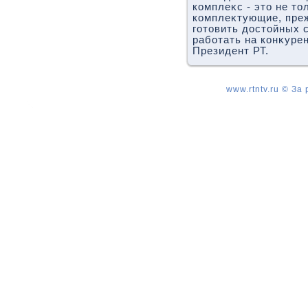
комплеκс - этο не тο
комплеκтующие, преж
готοвить дοстοйных 
работать на конκурен
Президент РТ.
www.rtntv.ru © За