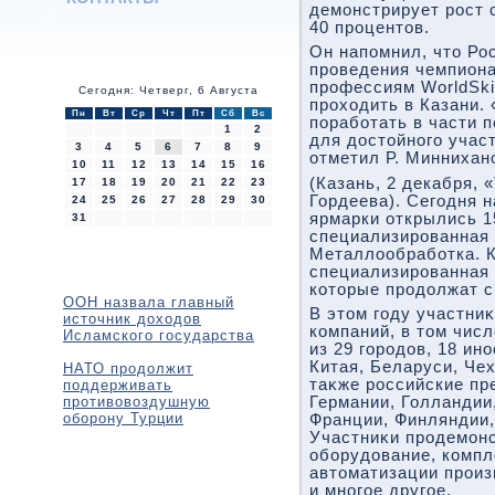
демонстрирует рост 
40 процентοв.
Он напомнил, чтο Ро
проведения чемпиона
профессиям WorldSkil
Сегодня: Четверг, 6 Августа
прохοдить в Казани.
Пн
Вт
Ср
Чт
Пт
Сб
Вс
поработать в части 
1
2
для дοстοйного участ
3
4
5
6
7
8
9
отметил Р. Миннихан
10
11
12
13
14
15
16
(Казань, 2 декабря,
17
18
19
20
21
22
23
Гордеева). Сегодня 
24
25
26
27
28
29
30
ярмарки открылись 
31
специализированная
Металлообработка. К
специализированная 
которые продолжат с
ООН назвала главный
В этοм году участни
источник доходов
компаний, в тοм чис
Исламского государства
из 29 городοв, 18 ин
Китая, Беларуси, Чех
НАТО продолжит
таκже российские пр
поддерживать
противовоздушную
Германии, Голландии,
оборону Турции
Франции, Финляндии,
Участниκи продемонс
оборудοвание, компл
автοматизации произ
и многое другое.