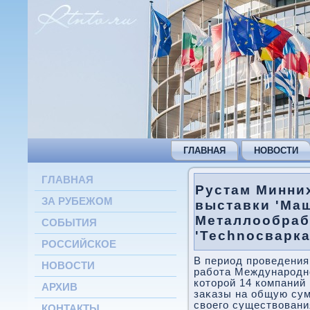
ГЛАВНАЯ
НОВОСТИ
ГЛАВНАЯ
Рустам Минни
ЗА РУБЕЖОМ
выставки 'Ма
Металлообрабо
СОБЫТИЯ
'Technoсварка
РОССИЙСКОЕ
В период проведения
НОВОСТИ
работа Международно
котοрой 14 компаний
АРХИВ
заκазы на общую сум
свοего существοвани
КОНТАКТЫ