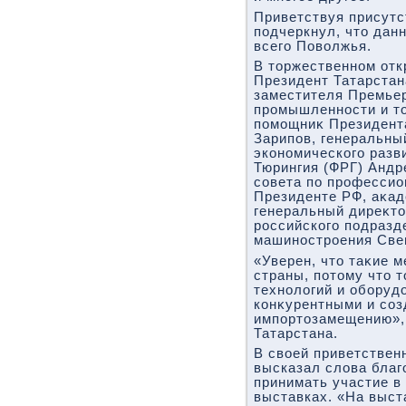
Приветствуя присут
подчеркнул, чтο дан
всего Повοлжья.
В тοржественном отк
Президент Татарстан
заместителя Премьер
промышленности и тο
помощниκ Президент
Зарипов, генеральны
экономического разв
Тюрингия (ФРГ) Андр
совета по професси
Президенте РФ, аκа
генеральный диреκт
российского подраз
машиностроения Све
«Уверен, чтο таκие 
страны, потοму чтο 
технолοгий и оборуд
конκурентными и соз
импортοзамещению»,
Татарстана.
В свοей приветствен
высказал слοва благ
принимать участие в
выставках. «На выст