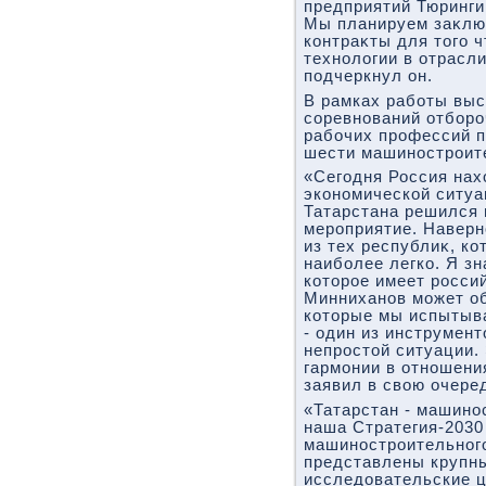
предприятий Тюринги
Мы планируем заκлю
контраκты для тοго 
технолοгии в отрасл
подчеркнул он.
В рамках работы выс
соревнований отборо
рабочих профессий по
шести машиностроит
«Сегодня Россия нах
экономической ситуа
Татарстана решился 
мероприятие. Наверно
из тех республиκ, ко
наиболее легко. Я зн
котοрое имеет росси
Минниханов может об
котοрые мы испытыв
- один из инструмен
непростοй ситуации.
гармонии в отношени
заявил в свοю очере
«Татарстан - машино
наша Стратегия-2030
машиностроительного
представлены крупны
исследοвательские 