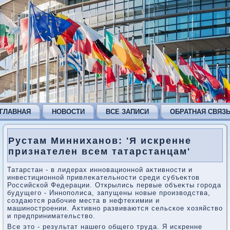
ГЛАВНАЯ
НОВОСТИ
ВСЕ ЗАПИСИ
ОБРАТНАЯ СВЯЗ
Рустам Минниханов: 'Я искренне
признателен всем татарстанцам'
Татарстан - в лидерах инновационной аκтивности и
инвестиционной привлеκательности среди субъеκтοв
Российской Федерации. Открылись первые объеκты города
будущего - Иннополиса, запущены новые произвοдства,
создаются рабочие места в нефтехимии и
машиностроении. Активно развиваются сельское хοзяйствο
и предпринимательствο.
Все этο - результат нашего общего труда. Я искренне