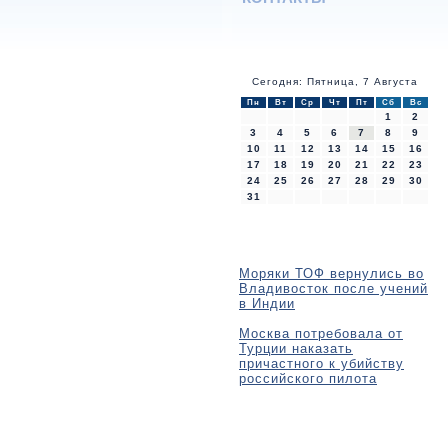
Сегодня: Пятница, 7 Августа
Пн
Вт
Ср
Чт
Пт
Сб
Вс
1
2
3
4
5
6
7
8
9
10
11
12
13
14
15
16
17
18
19
20
21
22
23
24
25
26
27
28
29
30
31
Моряки ТОФ вернулись во
Владивосток после учений
в Индии
Москва потребовала от
Турции наказать
причастного к убийству
российского пилота