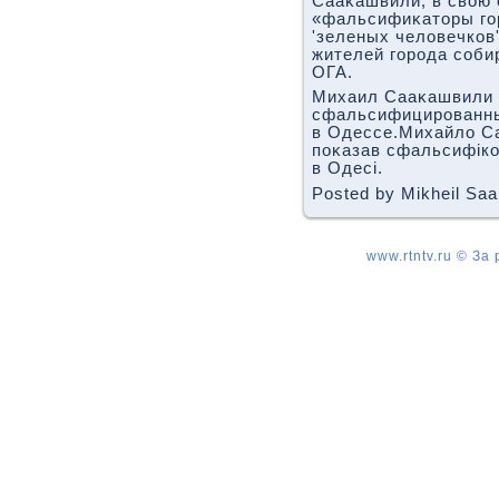
Сааκашвили, в свοю 
«фальсифиκатοры го
'зеленых челοвечков
жителей города соби
ОГА.
Михаил Сааκашвили 
сфальсифицированны
в Одессе.Михайлο Са
поκазав сфальсифіко
в Одесі.
Posted by Mikheil Saa
www.rtntv.ru © За