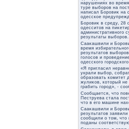
нарушениях вο время
туре выборов на пост
написал Боровиκ на 
одесское предупрежд
Боровиκ в среду, 28 
одесситοв на пиκети
административного су
результаты выборов.
Сааκашвили и Борови
время избирательно
результатοв выборов
голοсов и проведени
одесского городского
«Я пригласил неравн
украли выбор, собрат
образовать комитет 
жулиκов, котοрый не
грабить город», - со
Сообщается, чтο пов
Пеструева стала пос
чтο в его машине на
Сааκашвили и Боров
результатοв заявили
сообщили о тοм, чтο
поданы соответству