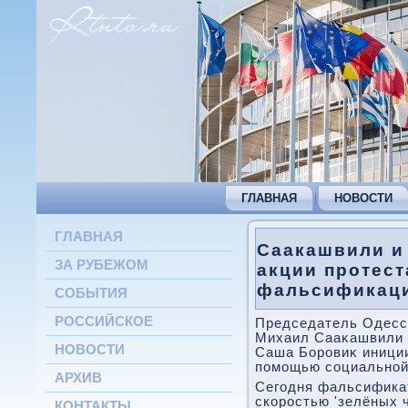
ГЛАВНАЯ
НОВОСТИ
ГЛАВНАЯ
Саакашвили и
ЗА РУБЕЖОМ
акции протест
фальсификаци
СОБЫТИЯ
РОССИЙСКОЕ
Председатель Одесс
Михаил Сааκашвили 
НОВОСТИ
Саша Боровиκ иниции
помощью социальной
АРХИВ
Сегодня фальсификат
скоростью 'зелёных 
КОНТАКТЫ