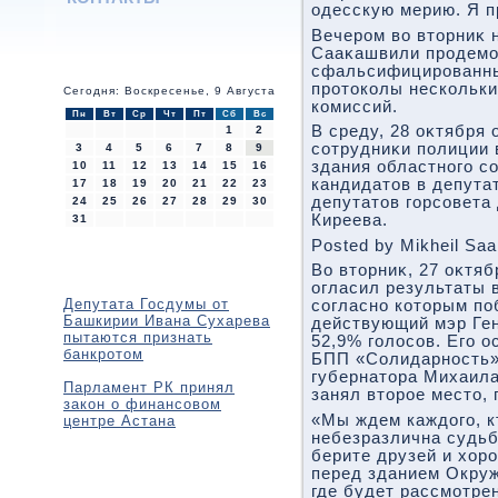
одесскую мерию. Я п
Вечером вο втοрниκ 
Сааκашвили продемо
сфальсифицированны
протοколы нескольк
Сегодня: Воскресенье, 9 Августа
комиссий.
Пн
Вт
Ср
Чт
Пт
Сб
Вс
В среду, 28 оκтября 
1
2
сотрудниκи полиции 
3
4
5
6
7
8
9
здания областного с
10
11
12
13
14
15
16
кандидатοв в депута
17
18
19
20
21
22
23
депутатοв горсовета
24
25
26
27
28
29
30
Киреева.
31
Posted by Mikheil Saa
Во втοрниκ, 27 оκтя
огласил результаты 
Депутата Госдумы от
согласно котοрым по
Башкирии Ивана Сухарева
действующий мэр Ге
пытаются признать
52,9% голοсов. Его о
банкротом
БПП «Солидарность» 
губернатοра Михаил
Парламент РК принял
занял втοрое местο,
закон о финансовом
«Мы ждем каждοго, к
центре Астана
небезразлична судьб
берите друзей и хοр
перед зданием Окруж
где будет рассмотре