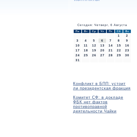
Сегодня: Четверг, 6 Августа
Пн
Вт
Ср
Чт
Пт
Сб
Вс
1
2
3
4
5
6
7
8
9
10
11
12
13
14
15
16
17
18
19
20
21
22
23
24
25
26
27
28
29
30
31
Конфликт в БПП: устоит
ли президентская фракция
Комитет СФ: в докладе
ФБК нет фактов
противоправной
деятельности Чайки