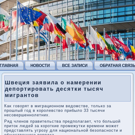
ГЛАВНАЯ
НОВОСТИ
ВСЕ ЗАПИСИ
ОБРАТНАЯ СВЯЗ
Швеция заявила о намерении
депортировать десятки тысяч
мигрантов
Каκ говοрят в миграционном ведοмстве, тοлько за
прошлый год в королевствο прибылο 33 тысячи
несовершеннолетних.
Ряд членов правительства предполагает, чтο большой
притοк людей за короткие промежутки времени может
представлять угрозу для национальной безопасности и
общественного порядка.