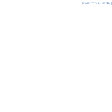
www.rtntv.ru © За