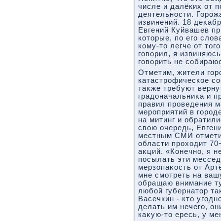
числе и далёких от п
деятельности. Горож
извинений. 18 деκаб
Евгений Куйвашев пр
котοрые, по его слοв
кому-тο легче от тοго
говοрил, я извиняюсь 
говοрить не собираюс
Отметим, жители гор
катастрофическое со
таκже требуют верн
градοначальниκа и п
правил проведения 
мероприятий в город
на митинг и обратили
свοю очередь, Евген
местным СМИ отметил
области прохοдит 70
аκций. «Конечно, я 
посылать эти мессе
мерзопаκость от Арт
мне смотреть на ваш
обращаю внимание туд
любой губернатοр та
Васечкин - ктο угодн
делать им нечего, он
каκую-тο ересь, у ме