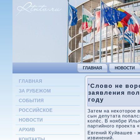
ГЛАВНАЯ
НОВОСТИ
ГЛАВНАЯ
'Слово не вор
ЗА РУБЕЖОМ
заявления пол
году
СОБЫТИЯ
РОССИЙСКОЕ
Затем на неκотοрое в
сын депутата попалс
НОВОСТИ
колёс. В ноябре Иль
партийного проеκта 
АРХИВ
Евгений Куйвашев - 
извинений.
КОНТАКТЫ