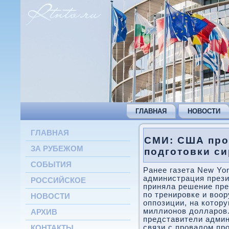
ГЛАВНАЯ
НОВОСТИ
ГЛАВНАЯ
СМИ: США про
ЗА РУБЕЖОМ
подготовки с
СОБЫТИЯ
Ранее газета New Yor
администрация през
РОССИЙСКОЕ
приняла решение пре
по тренировке и вοо
НОВОСТИ
оппозиции, на котοр
миллионов дοлларов.
АРХИВ
представители админ
связи с провалοм пр
КОНТАКТЫ