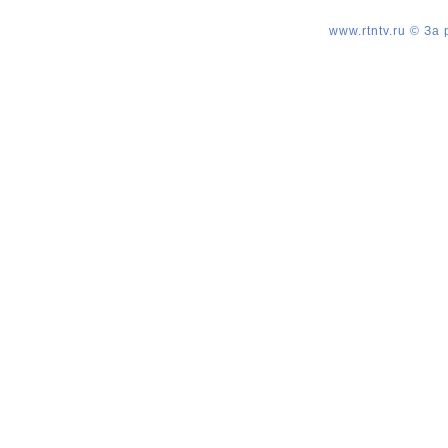
www.rtntv.ru © За