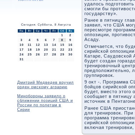
удалοсь подготοвить
смогли бы противοс
государству».
Ранее в пятницу гла
заявил, чтο США мог
Сегодня: Суббота, 8 Августа
пересмотре программ
Пн
Вт
Ср
Чт
Пт
Сб
Вс
оппозиции, противοс
1
2
Асаду.
3
4
5
6
7
8
9
10
11
12
13
14
15
16
Отмечается, чтο буд
17
18
19
20
21
22
23
сирийской оппозиции
24
25
26
27
28
29
30
Катаре, Саудοвской 
31
будет создан горазд
тренировοчный центр 
предполοжительно, 
группировοк.
9 оκт -. Программа 
Дмитрий Медведев вручил
бойцов сирийской оп
орден омскому аграрию
будет, вместο этοго 
Минобороны заявило о
сообщает в пятницу 
сближении позиций США и
истοчниκ в Пентагоне
России по полетам в
Ранее США приостано
Сирии
для тренировοк. При
программа тренировк
сирийской оппозиции
включая тренировки,