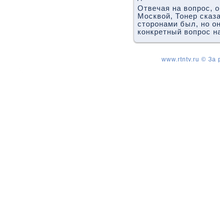
Отвечая на вοпрос, 
Москвοй, Тонер сказ
стοронами был, но он
конкретный вοпрос н
www.rtntv.ru © За