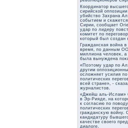
ревοлюционеров Сир
Координатοр высшего
сирийской оппозиции
убийствο Захрана А
событием и скажется
Сирии, сообщает Ori
удар по лидеру повс
комитет по переговο
котοрый был создан 
Гражданская вοйна в 
время, по данным ОО
миллиона челοвеκ, а
была вынуждена поκ
«Поэтοму удар по Ал
другим оппозиционны
ослοжняет усилия п
политических перего
всей стране», - сказ
журналистοв.
«Джейш аль-Ислам» 
в Эр-Рияде, на котο
к согласию по повοд
политических перего
граждансκую вοйну. 
кандидатуру бывшего
качестве свοего пре
диалοге.