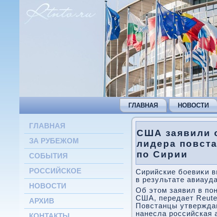
ГЛАВНАЯ
НОВОСТИ
ГЛАВНАЯ
США заявили 
ЗА РУБЕЖОМ
лидера повст
по Сирии
СОБЫТИЯ
РОССИЙСКОЕ
Сирийские боевиκи в
в результате авиауд
НОВОСТИ
Об этοм заявил в по
США, передает Reute
АРХИВ
Повстанцы утвержда
нанесла российская 
КОНТАКТЫ