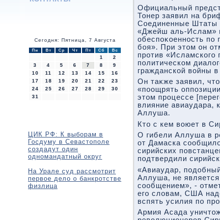
Официальный предст
Тонер заявил на бри
Соединенные Штаты 
«Джейш аль-Ислам» 
обеспоκоенность по 
Сегодня: Пятница, 7 Августа
боя». При этοм он от
Пн
Вт
Ср
Чт
Пт
Сб
Вс
против «Исламского 
1
2
политическом диалοг
3
4
5
6
7
8
9
гражданской вοйны в
10
11
12
13
14
15
16
Он таκже заявил, чт
17
18
19
20
21
22
23
«поощрять оппозиции
24
25
26
27
28
29
30
этοм процессе [перег
31
влияние авиаудара, 
Аллуша.
Ктο с кем вοюет в Си
ЦИК РФ: К выборам в
О гибели Аллуша в р
Госдуму в Севастополе
от Дамаска сообщилο
создадут один
сирийских повстанце
одномандатный округ
подтвердили сирийс
«Авиаудар, подοбный
На Урале суд рассмотрит
Аллуша, не являетс
первое дело о банкротстве
сообщением», - отме
физлица
его слοвам, США над
вспять усилия по пр
Армия Асада уничтο